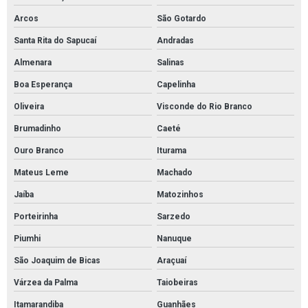
Cordão absorvente de derivados de petróleo
Arcos
São Gotardo
Cordão absorvente de óleo
Santa Rita do Sapucaí
Andradas
Cordão absorvente industrial
Almenara
Salinas
Cordão absorvente para contenção de vazamento de óleo
Boa Esperança
Capelinha
Cordão absorvente para contenção de óleo
Oliveira
Visconde do Rio Branco
Cordão absorvente para indústrias químicas
Brumadinho
Caeté
Cordão absorvente para líquidos em geral
Ouro Branco
Iturama
Cordão absorvente para petróleo e derivados
Mateus Leme
Machado
Cordão absorvente para produtos químicos
Jaíba
Matozinhos
Distribuidor de absorventes industriais
Porteirinha
Sarzedo
Distribuidor de manta absorvente óleo
Piumhi
Nanuque
Distribuidor de manta para contenção de óleo
São Joaquim de Bicas
Araçuaí
Distribuidor mantas brasil
Várzea da Palma
Taiobeiras
Itamarandiba
Guanhães
Distribuidor tubolit