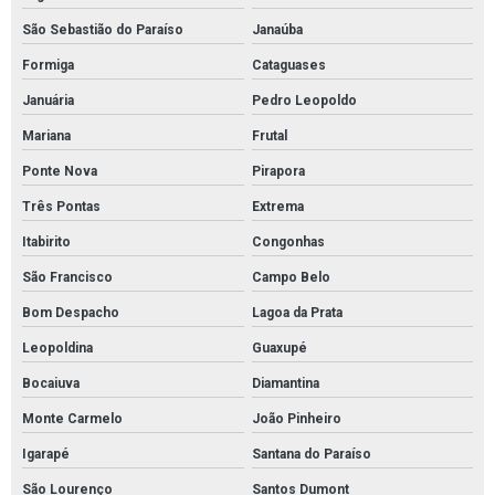
Válvulas reguladoras de alta pressão
São Sebastião do Paraíso
Janaúba
Válvulas reguladoras de pressão água
Formiga
Cataguases
Válvula esfera com atuador pneumático
Januária
Pedro Leopoldo
Válvula esfera alta pressão
Mariana
Frutal
Válvula esfera industrial
Ponte Nova
Pirapora
Absorvente hidrofóbico para óleo
Três Pontas
Extrema
Absorvente industrial de óleo
Itabirito
Congonhas
Absorvente industrial para hidrocarbonetos
São Francisco
Campo Belo
Absorvente industrial para petróleo e derivados
Bom Despacho
Lagoa da Prata
Absorvente para hidrocarbonetos
Leopoldina
Guaxupé
Bocaiuva
Diamantina
Absorvente para óleo e combustíveis
Monte Carmelo
João Pinheiro
Absorventes industriais
Igarapé
Santana do Paraíso
Cordão absorvente
São Lourenço
Santos Dumont