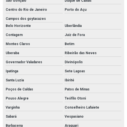
São Gonçalo
Duque de Caxias
Fornecedores de conexões galvanizadas
Centro do Rio de Janeiro
Porto do Açu
Fornecedores de conexões pneumáticas
Campos dos goytacazes
Fornecedores de materiais elétricos atacado
Belo Horizonte
Uberlândia
Fornecedores de materiais elétricos para revenda
Contagem
Juiz de Fora
Montes Claros
Betim
Furadeira de impacto profissional martelete
Uberaba
Ribeirão das Neves
Furadeira de impacto reversível
Governador Valadares
Divinópolis
Lâmpada led iluminação residencial
Ipatinga
Sete Lagoas
Material elétricos para automação industrial
Santa Luzia
Ibirité
Preços de materiais elétricos
Poços de Caldas
Patos de Minas
Revenda de cabos elétricos
Pouso Alegre
Teófilo Otoni
Tubo aço inox preço
Varginha
Conselheiro Lafaiete
Tubos de aço carbono
Sabará
Vespasiano
Tubos de aço carbono preço
Barbacena
Araguari