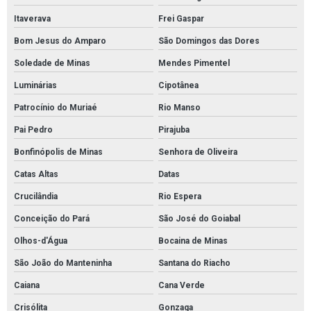
Itaverava
Frei Gaspar
Bom Jesus do Amparo
São Domingos das Dores
Soledade de Minas
Mendes Pimentel
Luminárias
Cipotânea
Patrocínio do Muriaé
Rio Manso
Pai Pedro
Pirajuba
Bonfinópolis de Minas
Senhora de Oliveira
Catas Altas
Datas
Crucilândia
Rio Espera
Conceição do Pará
São José do Goiabal
Olhos-d'Água
Bocaina de Minas
São João do Manteninha
Santana do Riacho
Caiana
Cana Verde
Crisólita
Gonzaga