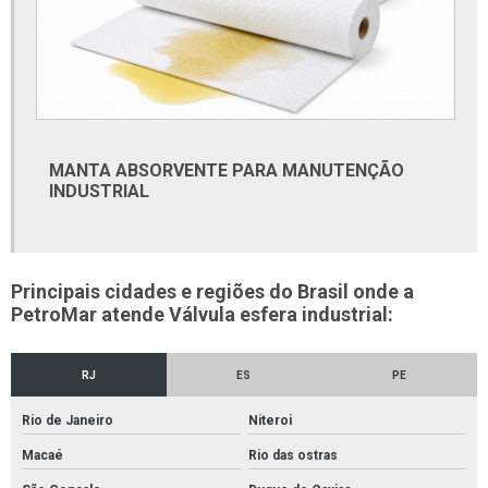
Ferramentas beta onde comprar
Fita anticorrosiva petrolato
Fita petrolato
Fornecedor de cabos e fios elétricos
MANTA ABSORVENTE PARA MANUTENÇÃO
Fornecedor de conexões pvc
INDUSTRIAL
Fornecedor de furadeira
Fornecedor de material elétrico
Fornecedor de tubos e conexões
Principais cidades e regiões do Brasil onde a
PetroMar atende Válvula esfera industrial:
Fornecedor de tubos e conexões pvc
Fornecedor de tubos galvanizados
RJ
ES
PE
Fornecedor de tubos retangulares
Rio de Janeiro
Niteroi
Fornecedores de conexões em aço carbono
Macaé
Rio das ostras
Fornecedores de conexões em aço inox