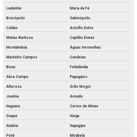
Ladainha
Maria da Fé
Brazópolis
Sabinópolis
Caldas
Astolfo Dutra
Matias Barbosa
Capitão Enéas
Montalvânia
Águas Vermelhas
Martinho Campos
Candeias
Bicas
Felixlândia
Abre Campo
Papagaios
Alterosa
Grão Mogol
Joaíma
Areado
Itaguara
Carmo de Minas
Guapé
Itinga
Ataléia
Itapagipe
Poté
Mirabela