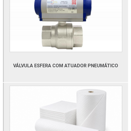
Distribuidora de materiais elétricos de alta tensão
Distribuidora de tubos de aço inox
Empresa de automação
Empresa de automação industrial
Empresa de automação industrial sp
Empresa de elétrica
VÁLVULA ESFERA COM ATUADOR PNEUMÁTICO
Empresa de material elétrico
Empresa de material eletrico em sao paulo
Empresa especializada em automação
Empresa especializadas em automação comercial
Empresas de automação industrial em são paulo
Esmerilhadeiras valores
Ferramentas beta distribuidores