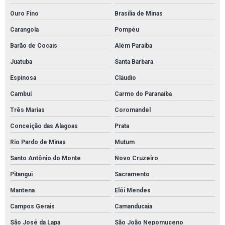
Ouro Fino
Brasília de Minas
Empresa de mantas absorventes de óleo
Carangola
Pompéu
Fornecedor de absorventes industriais
Barão de Cocais
Além Paraíba
Fornecedor de manta para absorção de óleo
Juatuba
Santa Bárbara
Fornecedor de mantas absorventes para óleo
Espinosa
Cláudio
Fornecedor tubolit
Cambuí
Carmo do Paranaíba
Kit ambiental para vazamento de óleo
Três Marias
Coromandel
Kit de contenção de derramamento de óleo
Conceição das Alagoas
Prata
Kit de proteção ambiental
Rio Pardo de Minas
Mutum
Kit emergência ambiental sopep
Santo Antônio do Monte
Novo Cruzeiro
Kit emergencial sopep
Pitangui
Sacramento
Kit emergência ambiental óleo
Mantena
Elói Mendes
Kit mitigação completo sopep
Campos Gerais
Camanducaia
Kit sopep
São José da Lapa
São João Nepomuceno