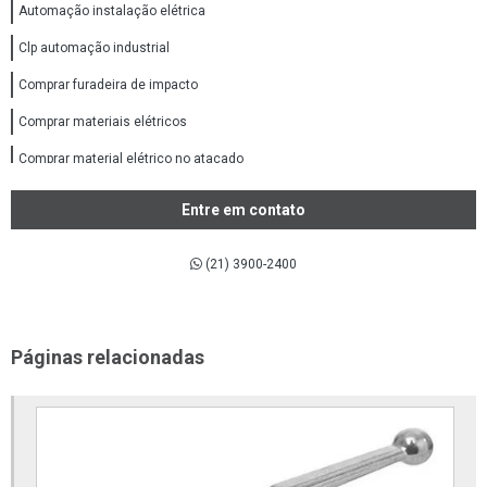
Automação instalação elétrica
Clp automação industrial
Comprar furadeira de impacto
Comprar materiais elétricos
Comprar material elétrico no atacado
Comprar material elétricos online
Entre em contato
Comprar tubos e conexões ppr
(21) 3900-2400
Conexões aço inox 316
Conexões de aço inox
Conexões de aço inox 304
Páginas relacionadas
Conexões em aço carbono
Conexões flangeadas
Conexões forjadas aço carbono