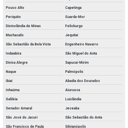
Pouso Alto
Capetinga
Periquito
Guarda-Mor
Divinolândia de Minas
Felisburgo
Machacalis
Jequitaí
São Sebastião da Bela Vista
Engenheiro Navarro
Indaiabira
São Miguel do Anta
Divisa Alegre
Sapucaí-Mirim
Naque
Palmópolis
Ibiaí
Abadia dos Dourados
Inhaúma
Aiuruoca
Galiléia
Luislândia
Senador Amaral
Jeceaba
São José do Jacuri
São Sebastião do Anta
São Francisco de Paula
Silvianópolis