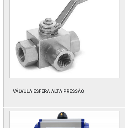
Conexões inox
Conexões inox roscadas
Conexões para tubos de aço carbono
Conexões sanitárias
Conexões sanitárias em aço inox
Conexões tubo galvanizado
Conexões tubulares
Conexões tubulares aço carbono
Conexões tubulares aço inox
Distribuidor de materiais elétricos
VÁLVULA ESFERA ALTA PRESSÃO
Distribuidor de materiais elétricos atacado
Distribuidor de tubos galvanizados
Distribuidora de cabos e fios elétricos
Distribuidora de furadeira