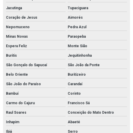
Kit sopep mantas brasil
Jacutinga
Tupaciguara
Kit sopep para contenção de derramamento de petróleo
Coração de Jesus
Aimorés
Nepomuceno
Pedra Azul
Kit sopep para derramamento de petróleo
Minas Novas
Paraopeba
Manta absorvente hidrocarboneto
Espera Feliz
Monte Sião
Manta absorvente hidrofóbica para óleo e combustíveis
Buritis
Jequitinhonha
Manta absorvente industrial
São Gonçalo do Sapucaí
São João da Ponte
Manta absorvente para derramamento de óleo industrial
Belo Oriente
Buritizeiro
Manta absorvente para indústrias
São João do Paraíso
Carandaí
Manta absorvente para manutenção industrial
Bambuí
Corinto
Manta absorvente para petróleo
Carmo do Cajuru
Francisco Sá
Manta absorvente para vazamento de óleo
Raul Soares
Conceição do Mato Dentro
Manta absorvente petróleo e derivados
Inhapim
Abaeté
Manta de absorção de óleo
Ibiá
Serro