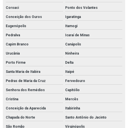
Coroaci
Ponto dos Volantes
Conceição dos Ouros
Igaratinga
Eugenópolis
Itamogi
Pedralva
Icaraí de Minas
Capim Branco
Canápolis
Urucânia
Ninheira
Porto Firme
Delta
Santa Maria de Itabira
Itaipé
Pedras de Maria da Cruz
Fervedouro
Senhora dos Remédios
Capitólio
Cristina
Mercês
Conceição da Aparecida
Itabirinha
Chapada do Norte
Santo Antônio do Jacinto
São Romão
Virginópolis