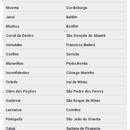
Moema
Cordisburgo
Jacuí
Baldim
Munhoz
Bonfim
Curral de Dentro
São Gonçalo do Abaeté
Inimutaba
Francisco Badaró
Confins
Sericita
Maravilhas
Pedra Bonita
Inconfidentes
Cônego Marinho
Toledo
Iraí de Minas
Claro dos Poções
São Pedro dos Ferros
Guidoval
São Roque de Minas
Lassance
Coimbra
Pintópolis
São João do Oriente
Catuji
Santana de Pirapama