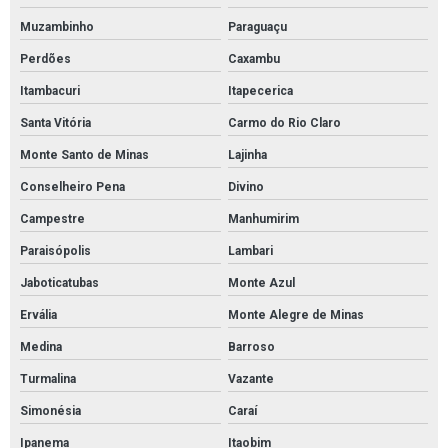
Manta de contenção de óleo
Muzambinho
Paraguaçu
Manta para absorver óleo
Perdões
Caxambu
Mantas absorvente de óleo e derivados
Itambacuri
Itapecerica
Cordão absorvente para líquidos agressivos
Santa Vitória
Carmo do Rio Claro
Tubolit manta isolante
Monte Santo de Minas
Lajinha
Conselheiro Pena
Divino
Tubolit para isolamento de tubulação
Campestre
Manhumirim
Tubolit tubos isolantes
Paraisópolis
Lambari
Jaboticatubas
Monte Azul
Ervália
Monte Alegre de Minas
Medina
Barroso
Turmalina
Vazante
Simonésia
Caraí
Ipanema
Itaobim