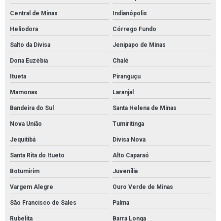
Central de Minas
Indianópolis
Heliodora
Córrego Fundo
Salto da Divisa
Jenipapo de Minas
Dona Euzébia
Chalé
Itueta
Piranguçu
Mamonas
Laranjal
Bandeira do Sul
Santa Helena de Minas
Nova União
Tumiritinga
Jequitibá
Divisa Nova
Santa Rita do Itueto
Alto Caparaó
Botumirim
Juvenília
Vargem Alegre
Ouro Verde de Minas
São Francisco de Sales
Palma
Rubelita
Barra Longa