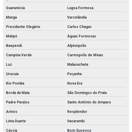
Guaranésia
Lagoa Formosa
Manga
Varzelândia
Presidente Olegário
Carlos Chagas
Matipó
Águas Formosas
Baependi
Alpinópolis
Campina Verde
Carmópolis de Minas
Luz
Malacacheta
Urucuia
Peçanha
Rio Pomba
Nova Era
Borda da Mata
São Domingos do Prata
Padre Paraíso
Santo Antônio do Amparo
Arinos
Resplendor
Lima Duarte
Itacarambi
Cássia
Bom Sucesso