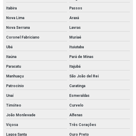
Tubos de aço carbono valor
Itabira
Passos
Tubos e conexões de cobre
Nova Lima
Araxá
Válvula borboleta 4 com atuador pneumático
Nova Serrana
Lavras
Válvula de retenção 2 polegadas preço
Coronel Fabriciano
Muriaé
Válvula de retenção 4 polegadas flangeada
Ubá
Ituiutaba
Válvula globo
Itaúna
Pará de Minas
Válvula globo em aço inox
Paracatu
Itajubá
Manhuaçu
São João del Rei
Válvulas de segurança
Patrocínio
Caratinga
Válvulas de segurança e alívio
Unaí
Esmeraldas
Válvulas de segurança pressão
Timóteo
Curvelo
Válvulas em aço inox
João Monlevade
Alfenas
Válvulas esfera
Viçosa
Três Corações
Válvulas esfera de aço inox
Lagoa Santa
Ouro Preto