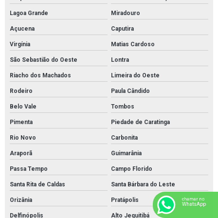
Lagoa Grande
Miradouro
Açucena
Caputira
Virgínia
Matias Cardoso
São Sebastião do Oeste
Lontra
Riacho dos Machados
Limeira do Oeste
Rodeiro
Paula Cândido
Belo Vale
Tombos
Pimenta
Piedade de Caratinga
Rio Novo
Carbonita
Araporã
Guimarânia
Passa Tempo
Campo Florido
Santa Rita de Caldas
Santa Bárbara do Leste
chamar no
Orizânia
Pratápolis
WhatsApp
Delfinópolis
Alto Jequitibá