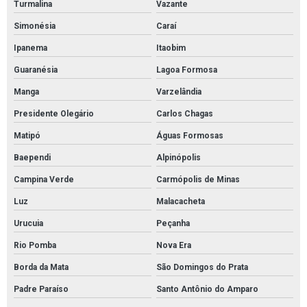
Turmalina
Vazante
Tubolit para isolamento de tubulação
Simonésia
Caraí
Tubolit tubos isolantes
Ipanema
Itaobim
Guaranésia
Lagoa Formosa
Manga
Varzelândia
Presidente Olegário
Carlos Chagas
Matipó
Águas Formosas
Baependi
Alpinópolis
Campina Verde
Carmópolis de Minas
Luz
Malacacheta
Urucuia
Peçanha
Rio Pomba
Nova Era
Borda da Mata
São Domingos do Prata
Padre Paraíso
Santo Antônio do Amparo