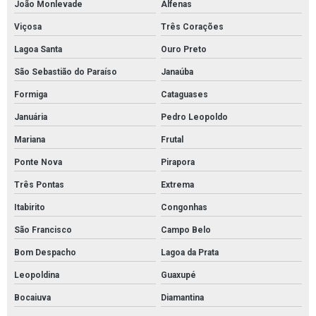
João Monlevade
Alfenas
Válvula globo
Viçosa
Três Corações
Válvula globo em aço inox
Lagoa Santa
Ouro Preto
Válvulas de segurança
São Sebastião do Paraíso
Janaúba
Válvulas de segurança e alívio
Formiga
Cataguases
Válvulas de segurança pressão
Januária
Pedro Leopoldo
Válvulas em aço inox
Mariana
Frutal
Válvulas esfera
Ponte Nova
Pirapora
Válvulas esfera de aço inox
Três Pontas
Extrema
Válvulas reguladoras de alta pressão
Itabirito
Congonhas
São Francisco
Campo Belo
Válvulas reguladoras de pressão água
Bom Despacho
Lagoa da Prata
Válvula esfera com atuador pneumático
Leopoldina
Guaxupé
Válvula esfera alta pressão
Bocaiuva
Diamantina
Válvula esfera industrial