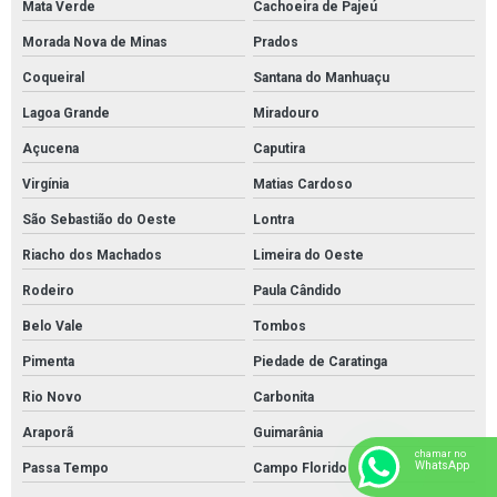
Mata Verde
Cachoeira de Pajeú
Morada Nova de Minas
Prados
Coqueiral
Santana do Manhuaçu
Lagoa Grande
Miradouro
Açucena
Caputira
Virgínia
Matias Cardoso
São Sebastião do Oeste
Lontra
Riacho dos Machados
Limeira do Oeste
Rodeiro
Paula Cândido
Belo Vale
Tombos
Pimenta
Piedade de Caratinga
Rio Novo
Carbonita
Araporã
Guimarânia
chamar no
WhatsApp
Passa Tempo
Campo Florido