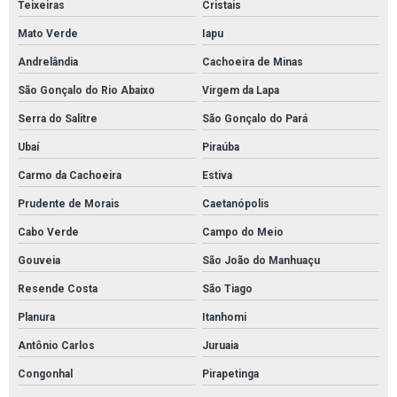
Teixeiras
Cristais
Mato Verde
Iapu
Andrelândia
Cachoeira de Minas
São Gonçalo do Rio Abaixo
Virgem da Lapa
Serra do Salitre
São Gonçalo do Pará
Ubaí
Piraúba
Carmo da Cachoeira
Estiva
Prudente de Morais
Caetanópolis
Cabo Verde
Campo do Meio
Gouveia
São João do Manhuaçu
Resende Costa
São Tiago
Planura
Itanhomi
Antônio Carlos
Juruaia
Congonhal
Pirapetinga