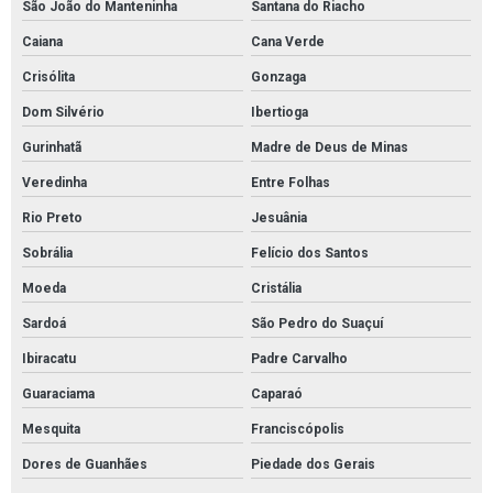
São João do Manteninha
Santana do Riacho
Caiana
Cana Verde
Crisólita
Gonzaga
Dom Silvério
Ibertioga
Gurinhatã
Madre de Deus de Minas
Veredinha
Entre Folhas
Rio Preto
Jesuânia
Sobrália
Felício dos Santos
Moeda
Cristália
Sardoá
São Pedro do Suaçuí
Ibiracatu
Padre Carvalho
Guaraciama
Caparaó
Mesquita
Franciscópolis
Dores de Guanhães
Piedade dos Gerais