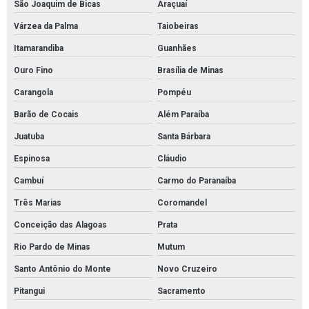
São Joaquim de Bicas
Araçuaí
Cordão absorvente para indústrias químicas
Várzea da Palma
Taiobeiras
Cordão absorvente para líquidos em geral
Itamarandiba
Guanhães
Cordão absorvente para petróleo e derivados
Ouro Fino
Brasília de Minas
Cordão absorvente para produtos químicos
Carangola
Pompéu
Distribuidor de absorventes industriais
Barão de Cocais
Além Paraíba
Distribuidor de manta absorvente óleo
Juatuba
Santa Bárbara
Distribuidor de manta para contenção de óleo
Espinosa
Cláudio
Distribuidor mantas brasil
Cambuí
Carmo do Paranaíba
Distribuidor tubolit
Três Marias
Coromandel
Empresa de mantas absorventes de óleo
Conceição das Alagoas
Prata
Fornecedor de absorventes industriais
Rio Pardo de Minas
Mutum
Fornecedor de manta para absorção de óleo
Santo Antônio do Monte
Novo Cruzeiro
Fornecedor de mantas absorventes para óleo
Pitangui
Sacramento