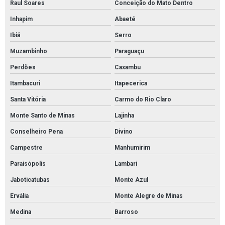
Raul Soares
Conceição do Mato Dentro
Manta absorvente industrial
Inhapim
Abaeté
Manta absorvente para derramamento de óleo industrial
Ibiá
Serro
Manta absorvente para indústrias
Muzambinho
Paraguaçu
Manta absorvente para manutenção industrial
Perdões
Caxambu
Itambacuri
Itapecerica
Manta absorvente para petróleo
Santa Vitória
Carmo do Rio Claro
Manta absorvente para vazamento de óleo
Monte Santo de Minas
Lajinha
Manta absorvente petróleo e derivados
Conselheiro Pena
Divino
Manta de absorção de óleo
Campestre
Manhumirim
Manta de contenção de óleo
Paraisópolis
Lambari
Manta para absorver óleo
Jaboticatubas
Monte Azul
Mantas absorvente de óleo e derivados
Ervália
Monte Alegre de Minas
Cordão absorvente para líquidos agressivos
Medina
Barroso
Tubolit manta isolante