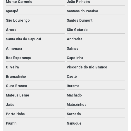
Monte Carmelo
João Pinheiro
Absorvente hidrofóbico para óleo
Igarapé
Santana do Paraíso
Absorvente industrial de óleo
São Lourenço
Santos Dumont
Absorvente industrial para hidrocarbonetos
Arcos
São Gotardo
Absorvente industrial para petróleo e derivados
Santa Rita do Sapucaí
Andradas
Absorvente para hidrocarbonetos
Almenara
Salinas
Absorvente para óleo e combustíveis
Boa Esperança
Capelinha
Absorventes industriais
Oliveira
Visconde do Rio Branco
Cordão absorvente
Brumadinho
Caeté
Cordão absorvente de derivados de petróleo
Ouro Branco
Iturama
Cordão absorvente de óleo
Mateus Leme
Machado
Cordão absorvente industrial
Jaíba
Matozinhos
Cordão absorvente para contenção de vazamento de óleo
Porteirinha
Sarzedo
Piumhi
Nanuque
Cordão absorvente para contenção de óleo