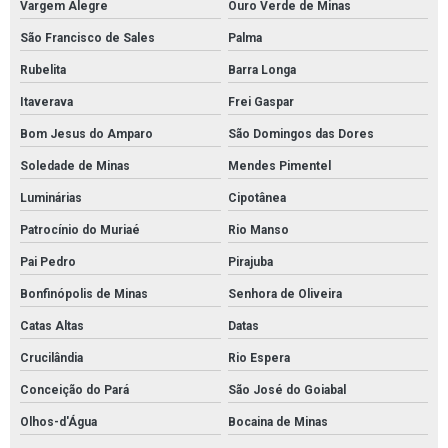
Vargem Alegre
Ouro Verde de Minas
São Francisco de Sales
Palma
Rubelita
Barra Longa
Itaverava
Frei Gaspar
Bom Jesus do Amparo
São Domingos das Dores
Soledade de Minas
Mendes Pimentel
Luminárias
Cipotânea
Patrocínio do Muriaé
Rio Manso
Pai Pedro
Pirajuba
Bonfinópolis de Minas
Senhora de Oliveira
Catas Altas
Datas
Crucilândia
Rio Espera
Conceição do Pará
São José do Goiabal
Olhos-d'Água
Bocaina de Minas