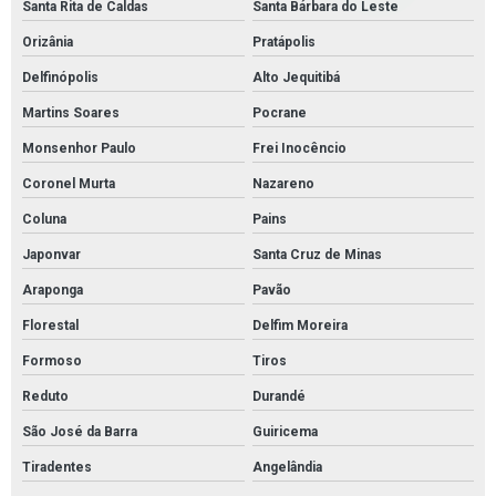
Santa Rita de Caldas
Santa Bárbara do Leste
Orizânia
Pratápolis
Delfinópolis
Alto Jequitibá
Martins Soares
Pocrane
Monsenhor Paulo
Frei Inocêncio
Coronel Murta
Nazareno
Coluna
Pains
Japonvar
Santa Cruz de Minas
Araponga
Pavão
Florestal
Delfim Moreira
Formoso
Tiros
Reduto
Durandé
São José da Barra
Guiricema
Tiradentes
Angelândia