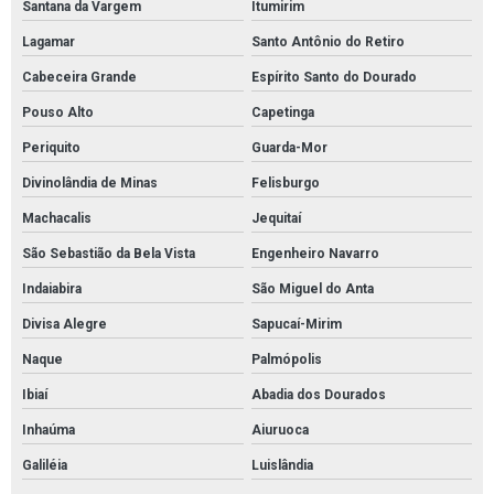
Santana da Vargem
Itumirim
Lagamar
Santo Antônio do Retiro
Cabeceira Grande
Espírito Santo do Dourado
Pouso Alto
Capetinga
Periquito
Guarda-Mor
Divinolândia de Minas
Felisburgo
Machacalis
Jequitaí
São Sebastião da Bela Vista
Engenheiro Navarro
Indaiabira
São Miguel do Anta
Divisa Alegre
Sapucaí-Mirim
Naque
Palmópolis
Ibiaí
Abadia dos Dourados
Inhaúma
Aiuruoca
Galiléia
Luislândia