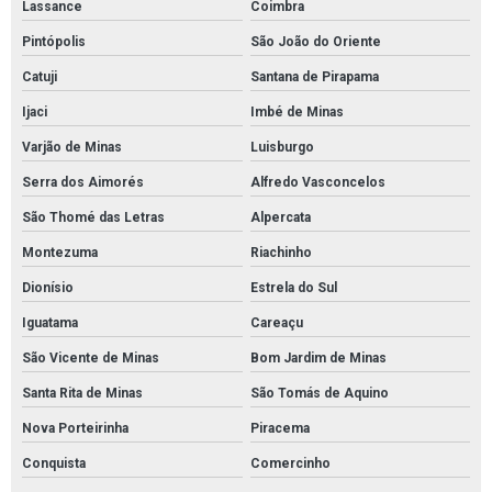
Lassance
Coimbra
Pintópolis
São João do Oriente
Catuji
Santana de Pirapama
Ijaci
Imbé de Minas
Varjão de Minas
Luisburgo
Serra dos Aimorés
Alfredo Vasconcelos
São Thomé das Letras
Alpercata
Montezuma
Riachinho
Dionísio
Estrela do Sul
Iguatama
Careaçu
São Vicente de Minas
Bom Jardim de Minas
Santa Rita de Minas
São Tomás de Aquino
Nova Porteirinha
Piracema
Conquista
Comercinho