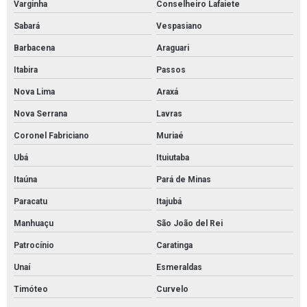
Varginha
Conselheiro Lafaiete
Furadeira de impacto reversível
Sabará
Vespasiano
Lâmpada led iluminação residencial
Barbacena
Araguari
Material elétricos para automação industrial
Itabira
Passos
Preços de materiais elétricos
Nova Lima
Araxá
Revenda de cabos elétricos
Nova Serrana
Lavras
Tubo aço inox preço
Coronel Fabriciano
Muriaé
Ubá
Ituiutaba
Tubos de aço carbono
Itaúna
Pará de Minas
Tubos de aço carbono preço
Paracatu
Itajubá
Tubos de aço carbono valor
Manhuaçu
São João del Rei
Tubos e conexões de cobre
Patrocínio
Caratinga
Válvula borboleta 4 com atuador pneumático
Unaí
Esmeraldas
Válvula de retenção 2 polegadas preço
Timóteo
Curvelo
Válvula de retenção 4 polegadas flangeada