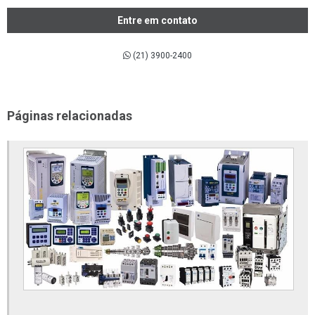
Comprar material elétricos online
Entre em contato
Comprar tubos e conexões ppr
(21) 3900-2400
Conexões aço inox 316
Conexões de aço inox
Conexões de aço inox 304
Páginas relacionadas
Conexões em aço carbono
Conexões flangeadas
Conexões forjadas aço carbono
Conexões inox
Conexões inox roscadas
Conexões para tubos de aço carbono
Conexões sanitárias
Conexões sanitárias em aço inox