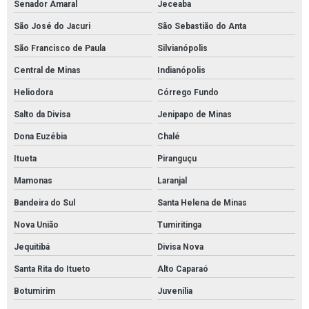
Senador Amaral
Jeceaba
São José do Jacuri
São Sebastião do Anta
São Francisco de Paula
Silvianópolis
Central de Minas
Indianópolis
Heliodora
Córrego Fundo
Salto da Divisa
Jenipapo de Minas
Dona Euzébia
Chalé
Itueta
Piranguçu
Mamonas
Laranjal
Bandeira do Sul
Santa Helena de Minas
Nova União
Tumiritinga
Jequitibá
Divisa Nova
Santa Rita do Itueto
Alto Caparaó
Botumirim
Juvenília