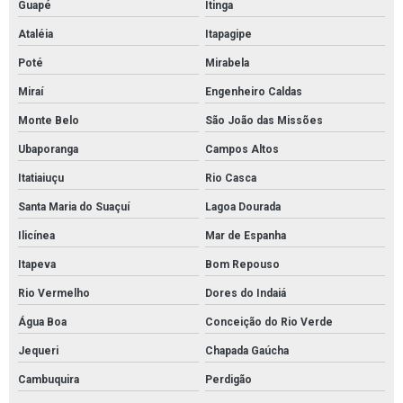
Guapé
Itinga
Ataléia
Itapagipe
Poté
Mirabela
Miraí
Engenheiro Caldas
Monte Belo
São João das Missões
Ubaporanga
Campos Altos
Itatiaiuçu
Rio Casca
Santa Maria do Suaçuí
Lagoa Dourada
Ilicínea
Mar de Espanha
Itapeva
Bom Repouso
Rio Vermelho
Dores do Indaiá
Água Boa
Conceição do Rio Verde
Jequeri
Chapada Gaúcha
Cambuquira
Perdigão