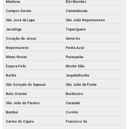
Fornecedor tubolit
Mantena
Elói Mendes
Kit ambiental para vazamento de óleo
Campos Gerais
Camanducaia
São José da Lapa
São João Nepomuceno
Kit de contenção de derramamento de óleo
Jacutinga
Tupaciguara
Kit de proteção ambiental
Coração de Jesus
Aimorés
Kit emergência ambiental sopep
Nepomuceno
Pedra Azul
Kit emergencial sopep
Minas Novas
Paraopeba
Kit emergência ambiental óleo
Espera Feliz
Monte Sião
Kit mitigação completo sopep
Buritis
Jequitinhonha
Kit sopep
São Gonçalo do Sapucaí
São João da Ponte
Kit sopep mantas brasil
Belo Oriente
Buritizeiro
Kit sopep para contenção de derramamento de petróleo
São João do Paraíso
Carandaí
Kit sopep para derramamento de petróleo
Bambuí
Corinto
Manta absorvente hidrocarboneto
Carmo do Cajuru
Francisco Sá
Manta absorvente hidrofóbica para óleo e combustíveis