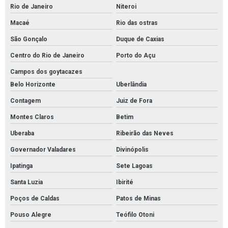
Rio de Janeiro
Niteroi
Fornecedor de furadeira
Macaé
Rio das ostras
Fornecedor de material elétrico
São Gonçalo
Duque de Caxias
Fornecedor de tubos e conexões
Centro do Rio de Janeiro
Porto do Açu
Fornecedor de tubos e conexões pvc
Campos dos goytacazes
Belo Horizonte
Uberlândia
Fornecedor de tubos galvanizados
Contagem
Juiz de Fora
Fornecedor de tubos retangulares
Montes Claros
Betim
Fornecedores de conexões em aço carbono
Uberaba
Ribeirão das Neves
Fornecedores de conexões em aço inox
Governador Valadares
Divinópolis
Fornecedores de conexões galvanizadas
Ipatinga
Sete Lagoas
Fornecedores de conexões pneumáticas
Santa Luzia
Ibirité
Fornecedores de materiais elétricos atacado
Poços de Caldas
Patos de Minas
Fornecedores de materiais elétricos para revenda
Pouso Alegre
Teófilo Otoni
Furadeira de impacto profissional martelete