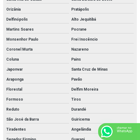
Orizânia
Pratápolis
Delfinópolis
Alto Jequitibá
Martins Soares
Pocrane
Monsenhor Paulo
Frei Inocêncio
Coronel Murta
Nazareno
Coluna
Pains
Japonvar
Santa Cruz de Minas
Araponga
Pavão
Florestal
Delfim Moreira
Formoso
Tiros
Reduto
Durandé
São José da Barra
Guiricema
chamar no
Tiradentes
Angelândia
WhatsApp
Senador Firmino
Guarani