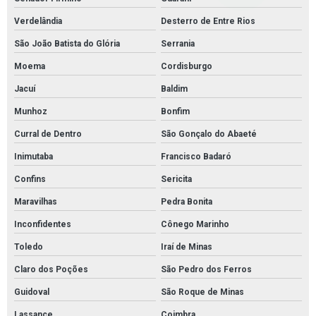
Verdelândia
Desterro de Entre Rios
São João Batista do Glória
Serrania
Moema
Cordisburgo
Jacuí
Baldim
Munhoz
Bonfim
Curral de Dentro
São Gonçalo do Abaeté
Inimutaba
Francisco Badaró
Confins
Sericita
Maravilhas
Pedra Bonita
Inconfidentes
Cônego Marinho
Toledo
Iraí de Minas
Claro dos Poções
São Pedro dos Ferros
Guidoval
São Roque de Minas
Lassance
Coimbra