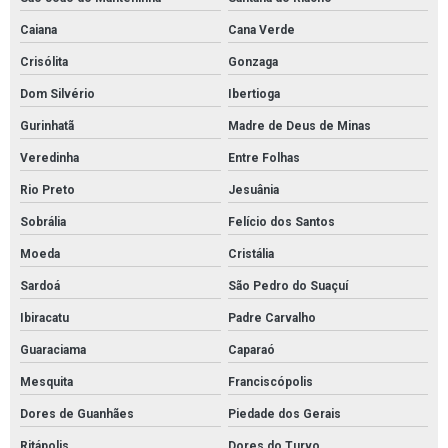
Caiana
Cana Verde
Crisólita
Gonzaga
Dom Silvério
Ibertioga
Gurinhatã
Madre de Deus de Minas
Veredinha
Entre Folhas
Rio Preto
Jesuânia
Sobrália
Felício dos Santos
Moeda
Cristália
Sardoá
São Pedro do Suaçuí
Ibiracatu
Padre Carvalho
Guaraciama
Caparaó
Mesquita
Franciscópolis
Dores de Guanhães
Piedade dos Gerais
Ritápolis
Dores do Turvo