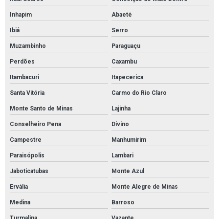
Manta absorvente para indústrias
Inhapim
Abaeté
Manta absorvente para manutenção industrial
Ibiá
Serro
Manta absorvente para petróleo
Muzambinho
Paraguaçu
Manta absorvente para vazamento de óleo
Perdões
Caxambu
Manta absorvente petróleo e derivados
Itambacuri
Itapecerica
Manta de absorção de óleo
Santa Vitória
Carmo do Rio Claro
Manta de contenção de óleo
Monte Santo de Minas
Lajinha
Manta para absorver óleo
Conselheiro Pena
Divino
Mantas absorvente de óleo e derivados
Campestre
Manhumirim
Cordão absorvente para líquidos agressivos
Paraisópolis
Lambari
Tubolit manta isolante
Jaboticatubas
Monte Azul
Tubolit para isolamento de tubulação
Ervália
Monte Alegre de Minas
Tubolit tubos isolantes
Medina
Barroso
Turmalina
Vazante