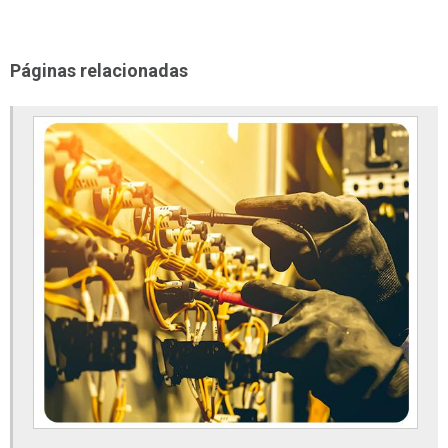
Conexões de aço inox
Conexões de aço inox 304
Páginas relacionadas
Conexões em aço carbono
Conexões flangeadas
Conexões forjadas aço carbono
Conexões inox
Conexões inox roscadas
Conexões para tubos de aço carbono
Conexões sanitárias
Conexões sanitárias em aço inox
Conexões tubo galvanizado
Conexões tubulares
Conexões tubulares aço carbono