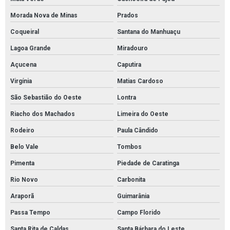
Morada Nova de Minas
Prados
Coqueiral
Santana do Manhuaçu
Lagoa Grande
Miradouro
Açucena
Caputira
Virgínia
Matias Cardoso
São Sebastião do Oeste
Lontra
Riacho dos Machados
Limeira do Oeste
Rodeiro
Paula Cândido
Belo Vale
Tombos
Pimenta
Piedade de Caratinga
Rio Novo
Carbonita
Araporã
Guimarânia
Passa Tempo
Campo Florido
Santa Rita de Caldas
Santa Bárbara do Leste