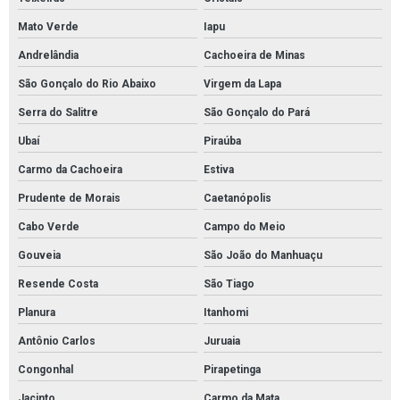
Mato Verde
Iapu
Andrelândia
Cachoeira de Minas
São Gonçalo do Rio Abaixo
Virgem da Lapa
Serra do Salitre
São Gonçalo do Pará
Ubaí
Piraúba
Carmo da Cachoeira
Estiva
Prudente de Morais
Caetanópolis
Cabo Verde
Campo do Meio
Gouveia
São João do Manhuaçu
Resende Costa
São Tiago
Planura
Itanhomi
Antônio Carlos
Juruaia
Congonhal
Pirapetinga
Jacinto
Carmo da Mata