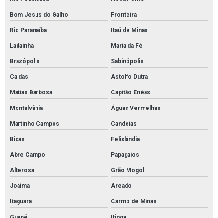
Bom Jesus do Galho
Fronteira
Rio Paranaíba
Itaú de Minas
Ladainha
Maria da Fé
Brazópolis
Sabinópolis
Caldas
Astolfo Dutra
Matias Barbosa
Capitão Enéas
Montalvânia
Águas Vermelhas
Martinho Campos
Candeias
Bicas
Felixlândia
Abre Campo
Papagaios
Alterosa
Grão Mogol
Joaíma
Areado
Itaguara
Carmo de Minas
Guapé
Itinga