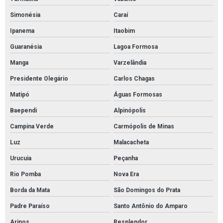
Simonésia
Caraí
Ipanema
Itaobim
Guaranésia
Lagoa Formosa
Manga
Varzelândia
Presidente Olegário
Carlos Chagas
Matipó
Águas Formosas
Baependi
Alpinópolis
Campina Verde
Carmópolis de Minas
Luz
Malacacheta
Urucuia
Peçanha
Rio Pomba
Nova Era
Borda da Mata
São Domingos do Prata
Padre Paraíso
Santo Antônio do Amparo
Arinos
Resplendor