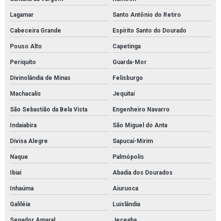
Lagamar
Santo Antônio do Retiro
Cabeceira Grande
Espírito Santo do Dourado
Pouso Alto
Capetinga
Periquito
Guarda-Mor
Divinolândia de Minas
Felisburgo
Machacalis
Jequitaí
São Sebastião da Bela Vista
Engenheiro Navarro
Indaiabira
São Miguel do Anta
Divisa Alegre
Sapucaí-Mirim
Naque
Palmópolis
Ibiaí
Abadia dos Dourados
Inhaúma
Aiuruoca
Galiléia
Luislândia
Senador Amaral
Jeceaba