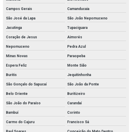
Kit de proteção ambiental
Campos Gerais
Camanducaia
Kit emergência ambiental sopep
São José da Lapa
São João Nepomuceno
Kit emergencial sopep
Jacutinga
Tupaciguara
Kit emergência ambiental óleo
Coração de Jesus
Aimorés
Kit mitigação completo sopep
Nepomuceno
Pedra Azul
Kit sopep
Minas Novas
Paraopeba
Kit sopep mantas brasil
Espera Feliz
Monte Sião
Kit sopep para contenção de derramamento de petróleo
Buritis
Jequitinhonha
Kit sopep para derramamento de petróleo
São Gonçalo do Sapucaí
São João da Ponte
Manta absorvente hidrocarboneto
Belo Oriente
Buritizeiro
São João do Paraíso
Carandaí
Manta absorvente hidrofóbica para óleo e combustíveis
Bambuí
Corinto
Manta absorvente industrial
Carmo do Cajuru
Francisco Sá
Manta absorvente para derramamento de óleo industrial
Raul Soares
Conceição do Mato Dentro