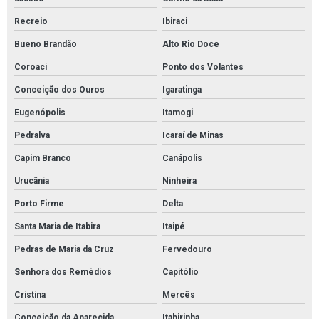
Recreio
Ibiraci
Bueno Brandão
Alto Rio Doce
Coroaci
Ponto dos Volantes
Conceição dos Ouros
Igaratinga
Eugenópolis
Itamogi
Pedralva
Icaraí de Minas
Capim Branco
Canápolis
Urucânia
Ninheira
Porto Firme
Delta
Santa Maria de Itabira
Itaipé
Pedras de Maria da Cruz
Fervedouro
Senhora dos Remédios
Capitólio
Cristina
Mercês
Conceição da Aparecida
Itabirinha