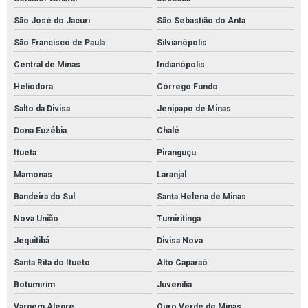
São José do Jacuri
São Sebastião do Anta
São Francisco de Paula
Silvianópolis
Central de Minas
Indianópolis
Heliodora
Córrego Fundo
Salto da Divisa
Jenipapo de Minas
Dona Euzébia
Chalé
Itueta
Piranguçu
Mamonas
Laranjal
Bandeira do Sul
Santa Helena de Minas
Nova União
Tumiritinga
Jequitibá
Divisa Nova
Santa Rita do Itueto
Alto Caparaó
Botumirim
Juvenília
Vargem Alegre
Ouro Verde de Minas