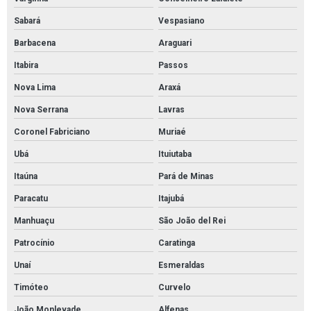
Sabará
Vespasiano
Preços de materiais elétricos
Barbacena
Araguari
Revenda de cabos elétricos
Itabira
Passos
Tubo aço inox preço
Nova Lima
Araxá
Tubos de aço carbono
Nova Serrana
Lavras
Tubos de aço carbono preço
Coronel Fabriciano
Muriaé
Tubos de aço carbono valor
Ubá
Ituiutaba
Tubos e conexões de cobre
Itaúna
Pará de Minas
Válvula borboleta 4 com atuador pneumático
Paracatu
Itajubá
Válvula de retenção 2 polegadas preço
Manhuaçu
São João del Rei
Válvula de retenção 4 polegadas flangeada
Patrocínio
Caratinga
Válvula globo
Unaí
Esmeraldas
Válvula globo em aço inox
Timóteo
Curvelo
Válvulas de segurança
João Monlevade
Alfenas