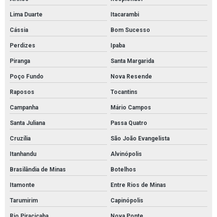
Lima Duarte
Itacarambi
Cássia
Bom Sucesso
Perdizes
Ipaba
Piranga
Santa Margarida
Poço Fundo
Nova Resende
Raposos
Tocantins
Campanha
Mário Campos
Santa Juliana
Passa Quatro
Cruzília
São João Evangelista
Itanhandu
Alvinópolis
Brasilândia de Minas
Botelhos
Itamonte
Entre Rios de Minas
Tarumirim
Capinópolis
Rio Piracicaba
Nova Ponte