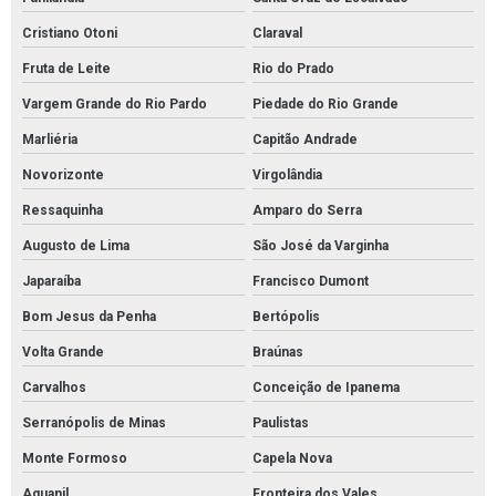
Cristiano Otoni
Claraval
Fruta de Leite
Rio do Prado
Vargem Grande do Rio Pardo
Piedade do Rio Grande
Marliéria
Capitão Andrade
Novorizonte
Virgolândia
Ressaquinha
Amparo do Serra
Augusto de Lima
São José da Varginha
Japaraíba
Francisco Dumont
Bom Jesus da Penha
Bertópolis
Volta Grande
Braúnas
Carvalhos
Conceição de Ipanema
Serranópolis de Minas
Paulistas
Monte Formoso
Capela Nova
Aguanil
Fronteira dos Vales