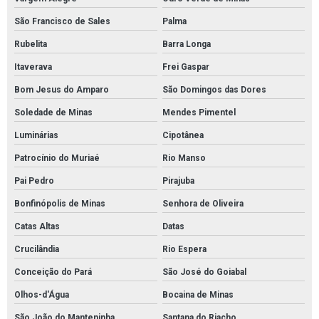
São Francisco de Sales
Palma
Rubelita
Barra Longa
Itaverava
Frei Gaspar
Bom Jesus do Amparo
São Domingos das Dores
Soledade de Minas
Mendes Pimentel
Luminárias
Cipotânea
Patrocínio do Muriaé
Rio Manso
Pai Pedro
Pirajuba
Bonfinópolis de Minas
Senhora de Oliveira
Catas Altas
Datas
Crucilândia
Rio Espera
Conceição do Pará
São José do Goiabal
Olhos-d'Água
Bocaina de Minas
São João do Manteninha
Santana do Riacho