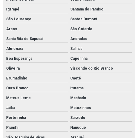
Absorvente industrial para petróleo e derivados
Igarapé
Santana do Paraíso
Absorvente para hidrocarbonetos
São Lourenço
Santos Dumont
Absorvente para óleo e combustíveis
Arcos
São Gotardo
Absorventes industriais
Santa Rita do Sapucaí
Andradas
Almenara
Salinas
Cordão absorvente
Boa Esperança
Capelinha
Cordão absorvente de derivados de petróleo
Oliveira
Visconde do Rio Branco
Cordão absorvente de óleo
Brumadinho
Caeté
Cordão absorvente industrial
Ouro Branco
Iturama
Cordão absorvente para contenção de vazamento de óleo
Mateus Leme
Machado
Cordão absorvente para contenção de óleo
Jaíba
Matozinhos
Cordão absorvente para indústrias químicas
Porteirinha
Sarzedo
Cordão absorvente para líquidos em geral
Piumhi
Nanuque
Cordão absorvente para petróleo e derivados
São Joaquim de Bicas
Araçuaí