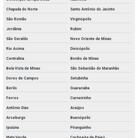
Chapada do Norte
Santo Antônio do Jacinto
São Romão
Virginópolis
Jordânia
Rubim
São Geraldo
Novo Oriente de Minas
Rio Acima
Divisópolis
Centralina
Bonito de Minas
Bela Vista de Minas
São Sebastião do Maranhão
Dores de Campos
Setubinha
Berilo
Guaraciaba
Ferros
Carneirinho
Antônio Dias
Araújos
Arceburgo
Buenópolis
Ipuiúna
Piranguinho
Mata Verde
Cachoeira de Pajeú