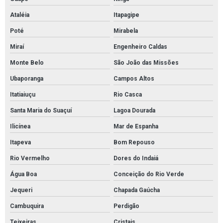
Ataléia
Itapagipe
Poté
Mirabela
Miraí
Engenheiro Caldas
Monte Belo
São João das Missões
Ubaporanga
Campos Altos
Itatiaiuçu
Rio Casca
Santa Maria do Suaçuí
Lagoa Dourada
Ilicínea
Mar de Espanha
Itapeva
Bom Repouso
Rio Vermelho
Dores do Indaiá
Água Boa
Conceição do Rio Verde
Jequeri
Chapada Gaúcha
Cambuquira
Perdigão
Teixeiras
Cristais