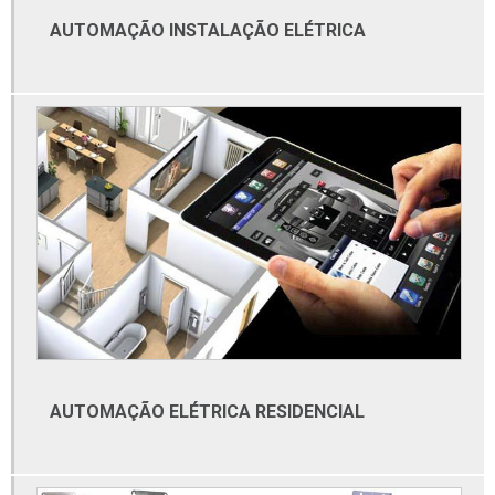
Conexões tubulares aço inox
AUTOMAÇÃO INSTALAÇÃO ELÉTRICA
Distribuidor de materiais elétricos
Distribuidor de materiais elétricos atacado
Distribuidor de tubos galvanizados
Distribuidora de cabos e fios elétricos
Distribuidora de furadeira
Distribuidora de materiais elétricos de alta tensão
Distribuidora de tubos de aço inox
Empresa de automação
Empresa de automação industrial
Empresa de automação industrial sp
AUTOMAÇÃO ELÉTRICA RESIDENCIAL
Empresa de elétrica
Empresa de material elétrico