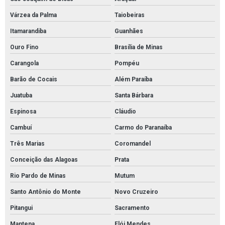
Cordão absorvente para produtos químicos
Várzea da Palma
Taiobeiras
Distribuidor de absorventes industriais
Itamarandiba
Guanhães
Distribuidor de manta absorvente óleo
Ouro Fino
Brasília de Minas
Distribuidor de manta para contenção de óleo
Carangola
Pompéu
Distribuidor mantas brasil
Barão de Cocais
Além Paraíba
Distribuidor tubolit
Juatuba
Santa Bárbara
Empresa de mantas absorventes de óleo
Espinosa
Cláudio
Cambuí
Carmo do Paranaíba
Fornecedor de absorventes industriais
Três Marias
Coromandel
Fornecedor de manta para absorção de óleo
Conceição das Alagoas
Prata
Fornecedor de mantas absorventes para óleo
Rio Pardo de Minas
Mutum
Fornecedor tubolit
Santo Antônio do Monte
Novo Cruzeiro
Kit ambiental para vazamento de óleo
Pitangui
Sacramento
Kit de contenção de derramamento de óleo
Mantena
Elói Mendes