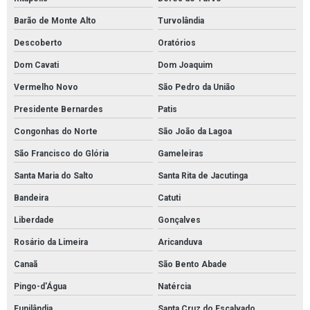
Barão de Monte Alto
Turvolândia
Descoberto
Oratórios
Dom Cavati
Dom Joaquim
Vermelho Novo
São Pedro da União
Presidente Bernardes
Patis
Congonhas do Norte
São João da Lagoa
São Francisco do Glória
Gameleiras
Santa Maria do Salto
Santa Rita de Jacutinga
Bandeira
Catuti
Liberdade
Gonçalves
Rosário da Limeira
Aricanduva
Canaã
São Bento Abade
Pingo-d'Água
Natércia
Funilândia
Santa Cruz do Escalvado