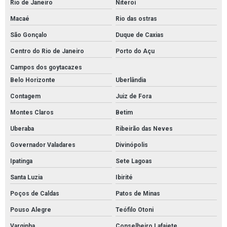
Rio de Janeiro
Niteroi
Fornecedor de tubos e conexões
Macaé
Rio das ostras
Fornecedor de tubos e conexões pvc
São Gonçalo
Duque de Caxias
Fornecedor de tubos galvanizados
Centro do Rio de Janeiro
Porto do Açu
Fornecedor de tubos retangulares
Campos dos goytacazes
Fornecedores de conexões em aço carbono
Belo Horizonte
Uberlândia
Fornecedores de conexões em aço inox
Contagem
Juiz de Fora
Fornecedores de conexões galvanizadas
Montes Claros
Betim
Fornecedores de conexões pneumáticas
Uberaba
Ribeirão das Neves
Fornecedores de materiais elétricos atacado
Governador Valadares
Divinópolis
Fornecedores de materiais elétricos para revenda
Ipatinga
Sete Lagoas
Furadeira de impacto profissional martelete
Santa Luzia
Ibirité
Furadeira de impacto reversível
Poços de Caldas
Patos de Minas
Pouso Alegre
Teófilo Otoni
Lâmpada led iluminação residencial
Varginha
Conselheiro Lafaiete
Material elétricos para automação industrial