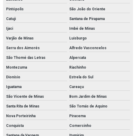
Pintópolis
São João do Oriente
Catuji
Santana de Pirapama
Ijaci
Imbé de Minas
Varjão de Minas
Luisburgo
Serra dos Aimorés
Alfredo Vasconcelos
São Thomé das Letras
Alpercata
Montezuma
Riachinho
Dionísio
Estrela do Sul
Iguatama
Careaçu
São Vicente de Minas
Bom Jardim de Minas
Santa Rita de Minas
São Tomás de Aquino
Nova Porteirinha
Piracema
Conquista
Comercinho
Santana da Vargem
Itumirim