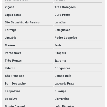
Válvulas de segurança e alívio
Viçosa
Três Corações
Lagoa Santa
Ouro Preto
Válvulas de segurança pressão
São Sebastião do Paraíso
Janaúba
Válvulas em aço inox
Formiga
Cataguases
Válvulas esfera
Januária
Pedro Leopoldo
Válvulas esfera de aço inox
Mariana
Frutal
Válvulas reguladoras de alta pressão
Ponte Nova
Pirapora
Válvulas reguladoras de pressão água
Três Pontas
Extrema
Válvula esfera com atuador pneumático
Itabirito
Congonhas
Válvula esfera alta pressão
São Francisco
Campo Belo
Válvula esfera industrial
Bom Despacho
Lagoa da Prata
Absorvente hidrofóbico para óleo
Leopoldina
Guaxupé
Absorvente industrial de óleo
Bocaiuva
Diamantina
Absorvente industrial para hidrocarbonetos
Monte Carmelo
João Pinheiro