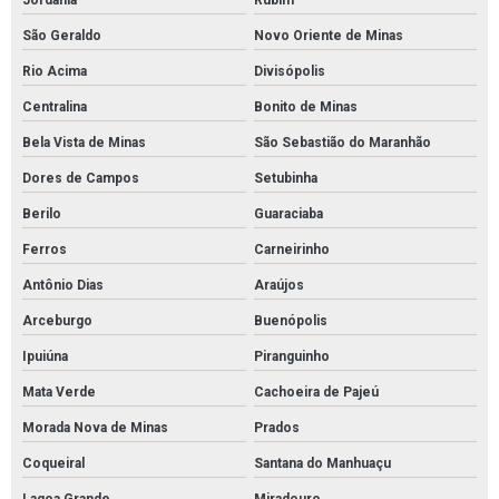
Jordânia
Rubim
São Geraldo
Novo Oriente de Minas
Rio Acima
Divisópolis
Centralina
Bonito de Minas
Bela Vista de Minas
São Sebastião do Maranhão
Dores de Campos
Setubinha
Berilo
Guaraciaba
Ferros
Carneirinho
Antônio Dias
Araújos
Arceburgo
Buenópolis
Ipuiúna
Piranguinho
Mata Verde
Cachoeira de Pajeú
Morada Nova de Minas
Prados
Coqueiral
Santana do Manhuaçu