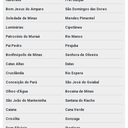
Itaverava
Frei Gaspar
Bom Jesus do Amparo
São Domingos das Dores
Soledade de Minas
Mendes Pimentel
Luminárias
Cipotânea
Patrocínio do Muriaé
Rio Manso
Pai Pedro
Pirajuba
Bonfinópolis de Minas
Senhora de Oliveira
Catas Altas
Datas
Crucilândia
Rio Espera
Conceição do Pará
São José do Goiabal
Olhos-d'Água
Bocaina de Minas
São João do Manteninha
Santana do Riacho
Caiana
Cana Verde
Crisólita
Gonzaga