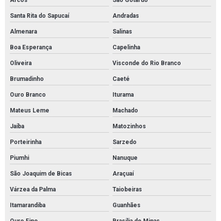
Arcos
São Gotardo
Cordão absorvente
Santa Rita do Sapucaí
Andradas
Cordão absorvente de derivados de petróleo
Almenara
Salinas
Cordão absorvente de óleo
Boa Esperança
Capelinha
Cordão absorvente industrial
Oliveira
Visconde do Rio Branco
Cordão absorvente para contenção de vazamento de óleo
Brumadinho
Caeté
Cordão absorvente para contenção de óleo
Ouro Branco
Iturama
Cordão absorvente para indústrias químicas
Mateus Leme
Machado
Cordão absorvente para líquidos em geral
Jaíba
Matozinhos
Cordão absorvente para petróleo e derivados
Porteirinha
Sarzedo
Cordão absorvente para produtos químicos
Piumhi
Nanuque
Distribuidor de absorventes industriais
São Joaquim de Bicas
Araçuaí
Distribuidor de manta absorvente óleo
Várzea da Palma
Taiobeiras
Distribuidor de manta para contenção de óleo
Itamarandiba
Guanhães
Distribuidor mantas brasil