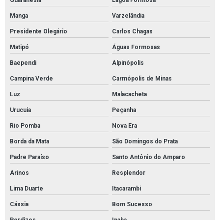
Guaranésia
Lagoa Formosa
Manga
Varzelândia
Presidente Olegário
Carlos Chagas
Matipó
Águas Formosas
Baependi
Alpinópolis
Campina Verde
Carmópolis de Minas
Luz
Malacacheta
Urucuia
Peçanha
Rio Pomba
Nova Era
Borda da Mata
São Domingos do Prata
Padre Paraíso
Santo Antônio do Amparo
Arinos
Resplendor
Lima Duarte
Itacarambi
Cássia
Bom Sucesso