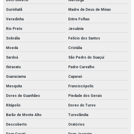
Dom Silvério
Ibertioga
Gurinhatã
Madre de Deus de Minas
Veredinha
Entre Folhas
Rio Preto
Jesuânia
Sobrália
Felício dos Santos
Moeda
Cristália
Sardoá
São Pedro do Suaçuí
Ibiracatu
Padre Carvalho
Guaraciama
Caparaó
Mesquita
Franciscópolis
Dores de Guanhães
Piedade dos Gerais
Ritápolis
Dores do Turvo
Barão de Monte Alto
Turvolândia
Descoberto
Oratórios