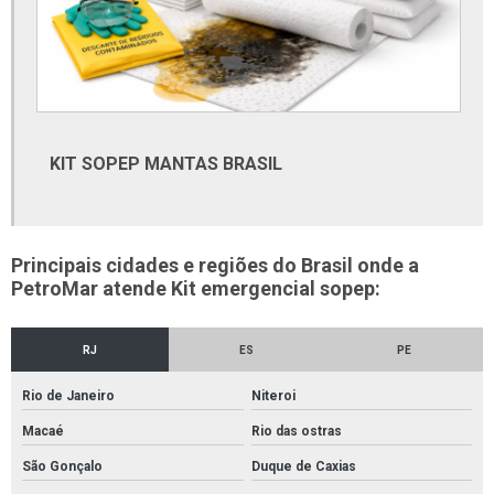
Ferramentas beta distribuidores
Ferramentas beta onde comprar
Fita anticorrosiva petrolato
Fita petrolato
KIT SOPEP MANTAS BRASIL
Fornecedor de cabos e fios elétricos
Fornecedor de conexões pvc
Fornecedor de furadeira
Principais cidades e regiões do Brasil onde a
PetroMar atende Kit emergencial sopep:
Fornecedor de material elétrico
Fornecedor de tubos e conexões
RJ
ES
PE
Fornecedor de tubos e conexões pvc
Rio de Janeiro
Niteroi
Fornecedor de tubos galvanizados
Macaé
Rio das ostras
Fornecedor de tubos retangulares
São Gonçalo
Duque de Caxias
Fornecedores de conexões em aço carbono