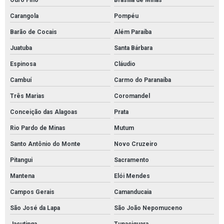
Ouro Fino
Brasília de Minas
Distribuidor tubolit
Carangola
Pompéu
Empresa de mantas absorventes de óleo
Barão de Cocais
Além Paraíba
Juatuba
Santa Bárbara
Fornecedor de absorventes industriais
Espinosa
Cláudio
Fornecedor de manta para absorção de óleo
Cambuí
Carmo do Paranaíba
Fornecedor de mantas absorventes para óleo
Três Marias
Coromandel
Fornecedor tubolit
Conceição das Alagoas
Prata
Kit ambiental para vazamento de óleo
Rio Pardo de Minas
Mutum
Kit de contenção de derramamento de óleo
Santo Antônio do Monte
Novo Cruzeiro
Kit de proteção ambiental
Pitangui
Sacramento
Kit emergência ambiental sopep
Mantena
Elói Mendes
Kit emergencial sopep
Campos Gerais
Camanducaia
Kit emergência ambiental óleo
São José da Lapa
São João Nepomuceno
Kit mitigação completo sopep