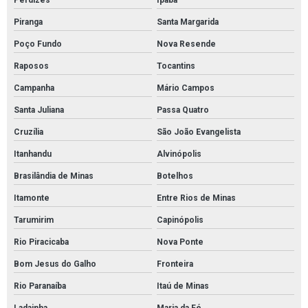
Perdizes
Ipaba
Piranga
Santa Margarida
Poço Fundo
Nova Resende
Raposos
Tocantins
Campanha
Mário Campos
Santa Juliana
Passa Quatro
Cruzília
São João Evangelista
Itanhandu
Alvinópolis
Brasilândia de Minas
Botelhos
Itamonte
Entre Rios de Minas
Tarumirim
Capinópolis
Rio Piracicaba
Nova Ponte
Bom Jesus do Galho
Fronteira
Rio Paranaíba
Itaú de Minas