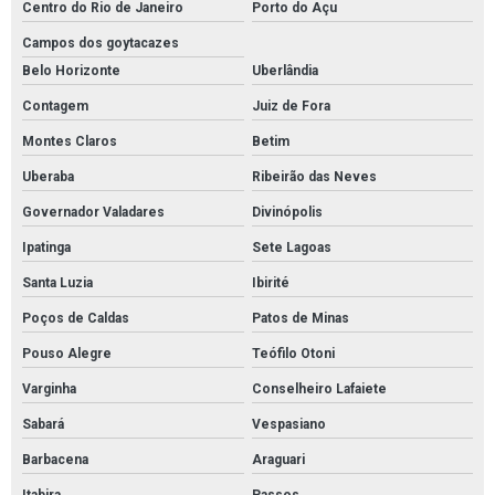
Centro do Rio de Janeiro
Porto do Açu
Fornecedores de conexões em aço inox
Campos dos goytacazes
Fornecedores de conexões galvanizadas
Belo Horizonte
Uberlândia
Fornecedores de conexões pneumáticas
Contagem
Juiz de Fora
Fornecedores de materiais elétricos atacado
Montes Claros
Betim
Fornecedores de materiais elétricos para revenda
Uberaba
Ribeirão das Neves
Furadeira de impacto profissional martelete
Governador Valadares
Divinópolis
Furadeira de impacto reversível
Ipatinga
Sete Lagoas
Santa Luzia
Ibirité
Lâmpada led iluminação residencial
Poços de Caldas
Patos de Minas
Material elétricos para automação industrial
Pouso Alegre
Teófilo Otoni
Preços de materiais elétricos
Varginha
Conselheiro Lafaiete
Revenda de cabos elétricos
Sabará
Vespasiano
Tubo aço inox preço
Barbacena
Araguari
Tubos de aço carbono