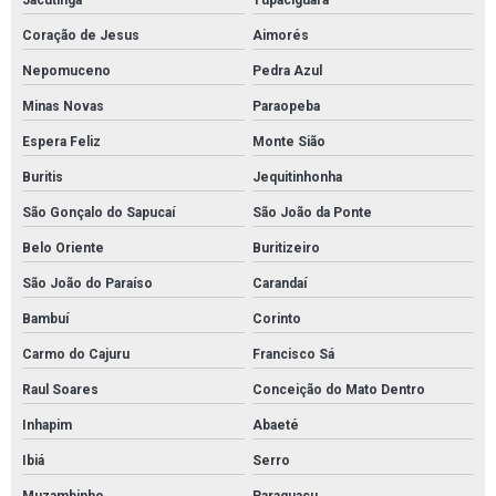
Jacutinga
Tupaciguara
Kit sopep
Coração de Jesus
Aimorés
Kit sopep mantas brasil
Nepomuceno
Pedra Azul
Kit sopep para contenção de derramamento de petróleo
Minas Novas
Paraopeba
Kit sopep para derramamento de petróleo
Espera Feliz
Monte Sião
Manta absorvente hidrocarboneto
Buritis
Jequitinhonha
São Gonçalo do Sapucaí
São João da Ponte
Manta absorvente hidrofóbica para óleo e combustíveis
Belo Oriente
Buritizeiro
Manta absorvente industrial
São João do Paraíso
Carandaí
Manta absorvente para derramamento de óleo industrial
Bambuí
Corinto
Manta absorvente para indústrias
Carmo do Cajuru
Francisco Sá
Manta absorvente para manutenção industrial
Raul Soares
Conceição do Mato Dentro
Manta absorvente para petróleo
Inhapim
Abaeté
Manta absorvente para vazamento de óleo
Ibiá
Serro
Manta absorvente petróleo e derivados