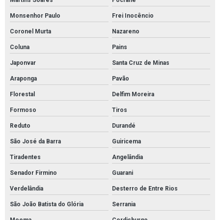
Martins Soares
Pocrane
Monsenhor Paulo
Frei Inocêncio
Coronel Murta
Nazareno
Coluna
Pains
Japonvar
Santa Cruz de Minas
Araponga
Pavão
Florestal
Delfim Moreira
Formoso
Tiros
Reduto
Durandé
São José da Barra
Guiricema
Tiradentes
Angelândia
Senador Firmino
Guarani
Verdelândia
Desterro de Entre Rios
São João Batista do Glória
Serrania