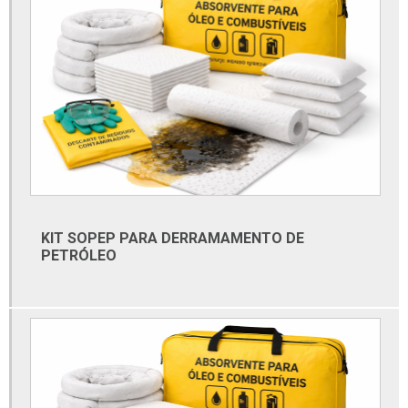
Conexões forjadas aço carbono
Conexões inox
Conexões inox roscadas
Conexões para tubos de aço carbono
Conexões sanitárias
Conexões sanitárias em aço inox
Conexões tubo galvanizado
Conexões tubulares
KIT SOPEP PARA DERRAMAMENTO DE
Conexões tubulares aço carbono
PETRÓLEO
Conexões tubulares aço inox
Distribuidor de materiais elétricos
Distribuidor de materiais elétricos atacado
Distribuidor de tubos galvanizados
Distribuidora de cabos e fios elétricos