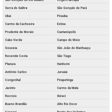
São Gonçalo do Rio Abaixo
Virgem da Lapa
Serra do Salitre
São Gonçalo do Pará
Ubaí
Piraúba
Carmo da Cachoeira
Estiva
Prudente de Morais
Caetanópolis
Cabo Verde
Campo do Meio
Gouveia
São João do Manhuaçu
Resende Costa
São Tiago
Planura
Itanhomi
Antônio Carlos
Juruaia
Congonhal
Pirapetinga
Jacinto
Carmo da Mata
Recreio
Ibiraci
Bueno Brandão
Alto Rio Doce