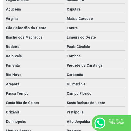
Lagoa Grande
Miradouro
Açucena
Caputira
Virgínia
Matias Cardoso
São Sebastião do Oeste
Lontra
Riacho dos Machados
Limeira do Oeste
Rodeiro
Paula Cândido
Belo Vale
Tombos
Pimenta
Piedade de Caratinga
Rio Novo
Carbonita
Araporã
Guimarânia
Passa Tempo
Campo Florido
Santa Rita de Caldas
Santa Bárbara do Leste
Orizânia
Pratápolis
chamar no
Delfinópolis
Alto Jequitibá
WhatsApp