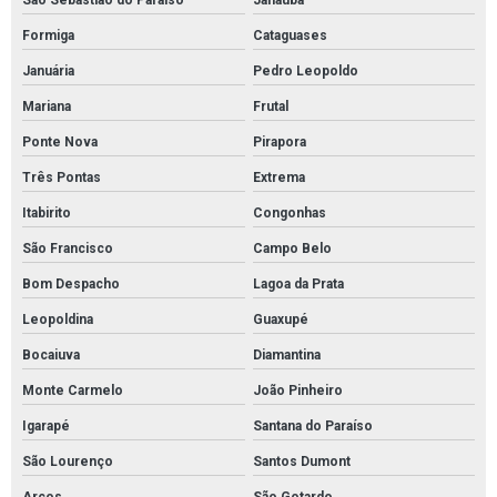
São Sebastião do Paraíso
Janaúba
Válvulas esfera de aço inox
Formiga
Cataguases
Válvulas reguladoras de alta pressão
Januária
Pedro Leopoldo
Válvulas reguladoras de pressão água
Mariana
Frutal
Válvula esfera com atuador pneumático
Ponte Nova
Pirapora
Válvula esfera alta pressão
Três Pontas
Extrema
Válvula esfera industrial
Itabirito
Congonhas
Absorvente hidrofóbico para óleo
São Francisco
Campo Belo
Absorvente industrial de óleo
Bom Despacho
Lagoa da Prata
Absorvente industrial para hidrocarbonetos
Leopoldina
Guaxupé
Absorvente industrial para petróleo e derivados
Bocaiuva
Diamantina
Absorvente para hidrocarbonetos
Monte Carmelo
João Pinheiro
Absorvente para óleo e combustíveis
Igarapé
Santana do Paraíso
Absorventes industriais
São Lourenço
Santos Dumont