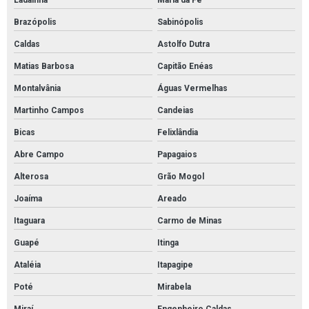
Ladainha
Maria da Fé
Brazópolis
Sabinópolis
Caldas
Astolfo Dutra
Matias Barbosa
Capitão Enéas
Montalvânia
Águas Vermelhas
Martinho Campos
Candeias
Bicas
Felixlândia
Abre Campo
Papagaios
Alterosa
Grão Mogol
Joaíma
Areado
Itaguara
Carmo de Minas
Guapé
Itinga
Ataléia
Itapagipe
Poté
Mirabela