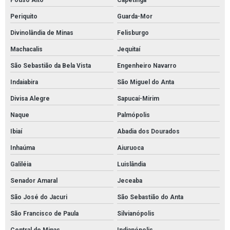
Pouso Alto
Capetinga
Periquito
Guarda-Mor
Divinolândia de Minas
Felisburgo
Machacalis
Jequitaí
São Sebastião da Bela Vista
Engenheiro Navarro
Indaiabira
São Miguel do Anta
Divisa Alegre
Sapucaí-Mirim
Naque
Palmópolis
Ibiaí
Abadia dos Dourados
Inhaúma
Aiuruoca
Galiléia
Luislândia
Senador Amaral
Jeceaba
São José do Jacuri
São Sebastião do Anta
São Francisco de Paula
Silvianópolis