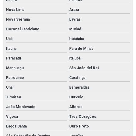
Itabira
Passos
Tubos de aço carbono preço
Nova Lima
Araxá
Tubos de aço carbono valor
Nova Serrana
Lavras
Tubos e conexões de cobre
Coronel Fabriciano
Muriaé
Válvula borboleta 4 com atuador pneumático
Ubá
Ituiutaba
Válvula de retenção 2 polegadas preço
Itaúna
Pará de Minas
Válvula de retenção 4 polegadas flangeada
Paracatu
Itajubá
Válvula globo
Manhuaçu
São João del Rei
Válvula globo em aço inox
Patrocínio
Caratinga
Válvulas de segurança
Unaí
Esmeraldas
Válvulas de segurança e alívio
Timóteo
Curvelo
João Monlevade
Alfenas
Válvulas de segurança pressão
Viçosa
Três Corações
Válvulas em aço inox
Lagoa Santa
Ouro Preto
Válvulas esfera