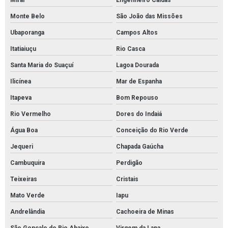
Miraí
Engenheiro Caldas
Monte Belo
São João das Missões
Ubaporanga
Campos Altos
Itatiaiuçu
Rio Casca
Santa Maria do Suaçuí
Lagoa Dourada
Ilicínea
Mar de Espanha
Itapeva
Bom Repouso
Rio Vermelho
Dores do Indaiá
Água Boa
Conceição do Rio Verde
Jequeri
Chapada Gaúcha
Cambuquira
Perdigão
Teixeiras
Cristais
Mato Verde
Iapu
Andrelândia
Cachoeira de Minas