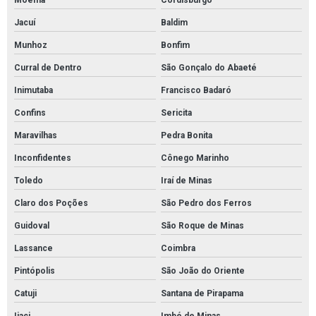
Moema
Cordisburgo
Jacuí
Baldim
Munhoz
Bonfim
Curral de Dentro
São Gonçalo do Abaeté
Inimutaba
Francisco Badaró
Confins
Sericita
Maravilhas
Pedra Bonita
Inconfidentes
Cônego Marinho
Toledo
Iraí de Minas
Claro dos Poções
São Pedro dos Ferros
Guidoval
São Roque de Minas
Lassance
Coimbra
Pintópolis
São João do Oriente
Catuji
Santana de Pirapama