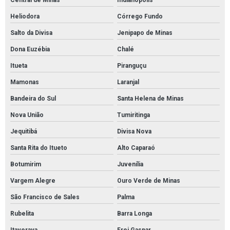
Central de Minas
Indianópolis
Heliodora
Córrego Fundo
Salto da Divisa
Jenipapo de Minas
Dona Euzébia
Chalé
Itueta
Piranguçu
Mamonas
Laranjal
Bandeira do Sul
Santa Helena de Minas
Nova União
Tumiritinga
Jequitibá
Divisa Nova
Santa Rita do Itueto
Alto Caparaó
Botumirim
Juvenília
Vargem Alegre
Ouro Verde de Minas
São Francisco de Sales
Palma
Rubelita
Barra Longa