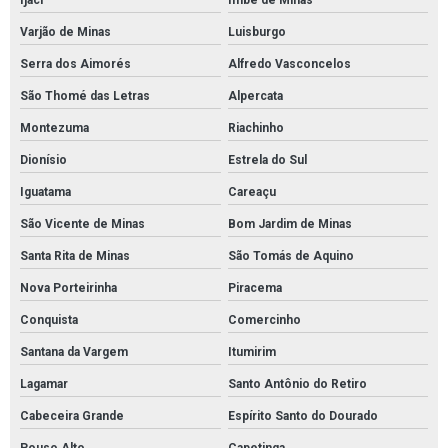
Ijaci
Imbé de Minas
Varjão de Minas
Luisburgo
Serra dos Aimorés
Alfredo Vasconcelos
São Thomé das Letras
Alpercata
Montezuma
Riachinho
Dionísio
Estrela do Sul
Iguatama
Careaçu
São Vicente de Minas
Bom Jardim de Minas
Santa Rita de Minas
São Tomás de Aquino
Nova Porteirinha
Piracema
Conquista
Comercinho
Santana da Vargem
Itumirim
Lagamar
Santo Antônio do Retiro
Cabeceira Grande
Espírito Santo do Dourado