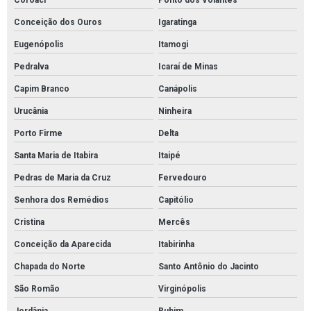
Coroaci
Ponto dos Volantes
Conceição dos Ouros
Igaratinga
Eugenópolis
Itamogi
Pedralva
Icaraí de Minas
Capim Branco
Canápolis
Urucânia
Ninheira
Porto Firme
Delta
Santa Maria de Itabira
Itaipé
Pedras de Maria da Cruz
Fervedouro
Senhora dos Remédios
Capitólio
Cristina
Mercês
Conceição da Aparecida
Itabirinha
Chapada do Norte
Santo Antônio do Jacinto
São Romão
Virginópolis