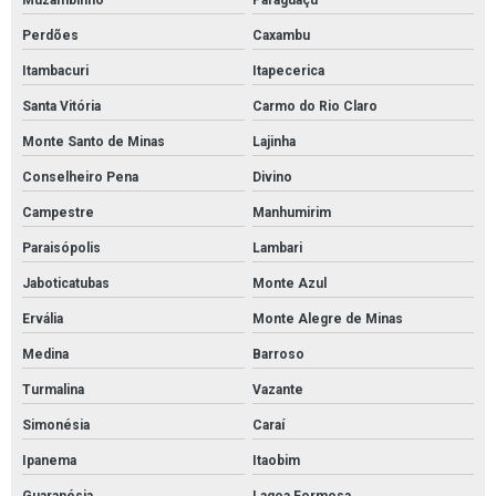
Muzambinho
Paraguaçu
Manta de absorção de óleo
Perdões
Caxambu
Manta de contenção de óleo
Itambacuri
Itapecerica
Manta para absorver óleo
Santa Vitória
Carmo do Rio Claro
Mantas absorvente de óleo e derivados
Monte Santo de Minas
Lajinha
Cordão absorvente para líquidos agressivos
Conselheiro Pena
Divino
Tubolit manta isolante
Campestre
Manhumirim
Tubolit para isolamento de tubulação
Paraisópolis
Lambari
Tubolit tubos isolantes
Jaboticatubas
Monte Azul
Ervália
Monte Alegre de Minas
Medina
Barroso
Turmalina
Vazante
Simonésia
Caraí
Ipanema
Itaobim