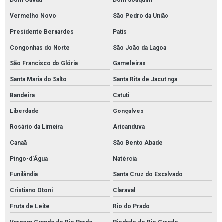
Dom Cavati
Dom Joaquim
Vermelho Novo
São Pedro da União
Presidente Bernardes
Patis
Congonhas do Norte
São João da Lagoa
São Francisco do Glória
Gameleiras
Santa Maria do Salto
Santa Rita de Jacutinga
Bandeira
Catuti
Liberdade
Gonçalves
Rosário da Limeira
Aricanduva
Canaã
São Bento Abade
Pingo-d'Água
Natércia
Funilândia
Santa Cruz do Escalvado
Cristiano Otoni
Claraval
Fruta de Leite
Rio do Prado