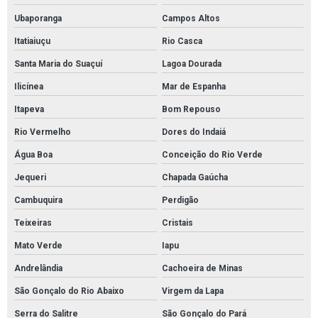
Ubaporanga
Campos Altos
Itatiaiuçu
Rio Casca
Santa Maria do Suaçuí
Lagoa Dourada
Ilicínea
Mar de Espanha
Itapeva
Bom Repouso
Rio Vermelho
Dores do Indaiá
Água Boa
Conceição do Rio Verde
Jequeri
Chapada Gaúcha
Cambuquira
Perdigão
Teixeiras
Cristais
Mato Verde
Iapu
Andrelândia
Cachoeira de Minas
São Gonçalo do Rio Abaixo
Virgem da Lapa
Serra do Salitre
São Gonçalo do Pará