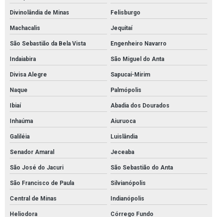
Divinolândia de Minas
Felisburgo
Machacalis
Jequitaí
São Sebastião da Bela Vista
Engenheiro Navarro
Indaiabira
São Miguel do Anta
Divisa Alegre
Sapucaí-Mirim
Naque
Palmópolis
Ibiaí
Abadia dos Dourados
Inhaúma
Aiuruoca
Galiléia
Luislândia
Senador Amaral
Jeceaba
São José do Jacuri
São Sebastião do Anta
São Francisco de Paula
Silvianópolis
Central de Minas
Indianópolis
Heliodora
Córrego Fundo