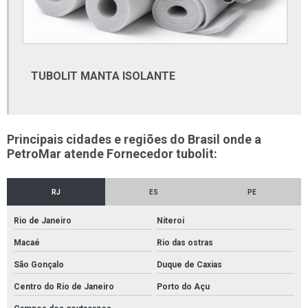
Ferramentas beta distribuidores
Ferramentas beta onde comprar
Fita anticorrosiva petrolato
TUBOLIT MANTA ISOLANTE
Fita petrolato
Fornecedor de cabos e fios elétricos
Fornecedor de conexões pvc
Principais cidades e regiões do Brasil onde a
PetroMar atende Fornecedor tubolit:
Fornecedor de furadeira
Fornecedor de material elétrico
RJ
ES
PE
Fornecedor de tubos e conexões
Rio de Janeiro
Niteroi
Fornecedor de tubos e conexões pvc
Macaé
Rio das ostras
Fornecedor de tubos galvanizados
São Gonçalo
Duque de Caxias
Fornecedor de tubos retangulares
Centro do Rio de Janeiro
Porto do Açu
Fornecedores de conexões em aço carbono