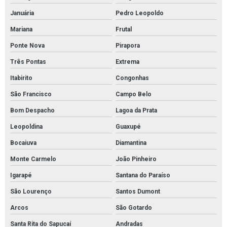
Válvulas esfera de aço inox
Januária
Pedro Leopoldo
Válvulas reguladoras de alta pressão
Mariana
Frutal
Válvulas reguladoras de pressão água
Ponte Nova
Pirapora
Válvula esfera com atuador pneumático
Três Pontas
Extrema
Válvula esfera alta pressão
Itabirito
Congonhas
Válvula esfera industrial
São Francisco
Campo Belo
Absorvente hidrofóbico para óleo
Bom Despacho
Lagoa da Prata
Absorvente industrial de óleo
Leopoldina
Guaxupé
Absorvente industrial para hidrocarbonetos
Bocaiuva
Diamantina
Absorvente industrial para petróleo e derivados
Monte Carmelo
João Pinheiro
Igarapé
Santana do Paraíso
Absorvente para hidrocarbonetos
São Lourenço
Santos Dumont
Absorvente para óleo e combustíveis
Arcos
São Gotardo
Absorventes industriais
Santa Rita do Sapucaí
Andradas