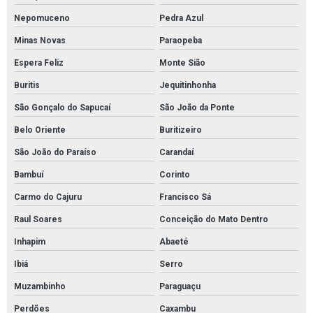
Kit sopep
Nepomuceno
Pedra Azul
Kit sopep mantas brasil
Minas Novas
Paraopeba
Espera Feliz
Monte Sião
Kit sopep para contenção de derramamento de petróleo
Buritis
Jequitinhonha
Kit sopep para derramamento de petróleo
São Gonçalo do Sapucaí
São João da Ponte
Manta absorvente hidrocarboneto
Belo Oriente
Buritizeiro
Manta absorvente hidrofóbica para óleo e combustíveis
São João do Paraíso
Carandaí
Manta absorvente industrial
Bambuí
Corinto
Manta absorvente para derramamento de óleo industrial
Carmo do Cajuru
Francisco Sá
Manta absorvente para indústrias
Raul Soares
Conceição do Mato Dentro
Manta absorvente para manutenção industrial
Inhapim
Abaeté
Manta absorvente para petróleo
Ibiá
Serro
Manta absorvente para vazamento de óleo
Muzambinho
Paraguaçu
Manta absorvente petróleo e derivados
Perdões
Caxambu