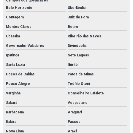
Campos dos goytacazes
Fornecedores de conexões em aço inox
Belo Horizonte
Uberlândia
Fornecedores de conexões galvanizadas
Contagem
Juiz de Fora
Fornecedores de conexões pneumáticas
Montes Claros
Betim
Fornecedores de materiais elétricos atacado
Uberaba
Ribeirão das Neves
Governador Valadares
Divinópolis
Fornecedores de materiais elétricos para revenda
Ipatinga
Sete Lagoas
Furadeira de impacto profissional martelete
Santa Luzia
Ibirité
Furadeira de impacto reversível
Poços de Caldas
Patos de Minas
Lâmpada led iluminação residencial
Pouso Alegre
Teófilo Otoni
Material elétricos para automação industrial
Varginha
Conselheiro Lafaiete
Preços de materiais elétricos
Sabará
Vespasiano
Revenda de cabos elétricos
Barbacena
Araguari
Tubo aço inox preço
Itabira
Passos
Tubos de aço carbono
Nova Lima
Araxá