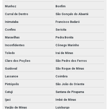
Munhoz
Bonfim
Curral de Dentro
São Gonçalo do Abaeté
Inimutaba
Francisco Badaró
Confins
Sericita
Maravilhas
Pedra Bonita
Inconfidentes
Cônego Marinho
Toledo
Iraí de Minas
Claro dos Poções
São Pedro dos Ferros
Guidoval
São Roque de Minas
Lassance
Coimbra
Pintópolis
São João do Oriente
Catuji
Santana de Pirapama
Ijaci
Imbé de Minas
Varjão de Minas
Luisburgo