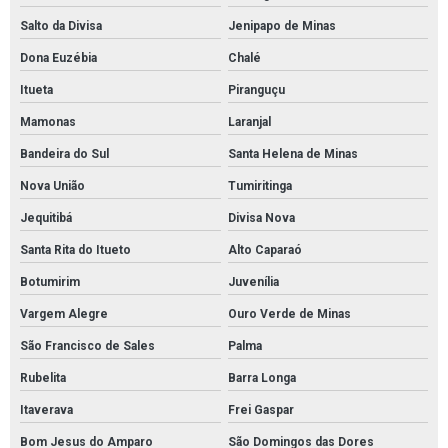
Salto da Divisa
Jenipapo de Minas
Dona Euzébia
Chalé
Itueta
Piranguçu
Mamonas
Laranjal
Bandeira do Sul
Santa Helena de Minas
Nova União
Tumiritinga
Jequitibá
Divisa Nova
Santa Rita do Itueto
Alto Caparaó
Botumirim
Juvenília
Vargem Alegre
Ouro Verde de Minas
São Francisco de Sales
Palma
Rubelita
Barra Longa
Itaverava
Frei Gaspar
Bom Jesus do Amparo
São Domingos das Dores