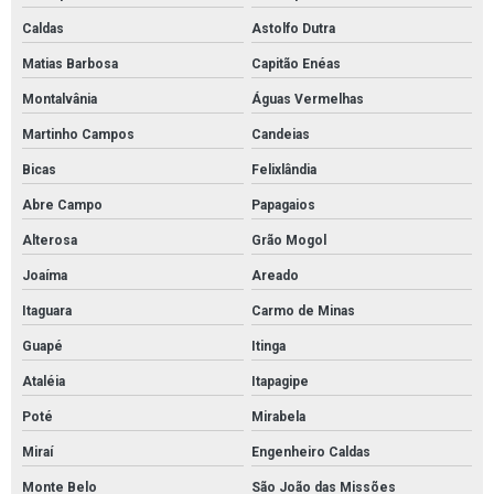
Caldas
Astolfo Dutra
Matias Barbosa
Capitão Enéas
Montalvânia
Águas Vermelhas
Martinho Campos
Candeias
Bicas
Felixlândia
Abre Campo
Papagaios
Alterosa
Grão Mogol
Joaíma
Areado
Itaguara
Carmo de Minas
Guapé
Itinga
Ataléia
Itapagipe
Poté
Mirabela
Miraí
Engenheiro Caldas
Monte Belo
São João das Missões