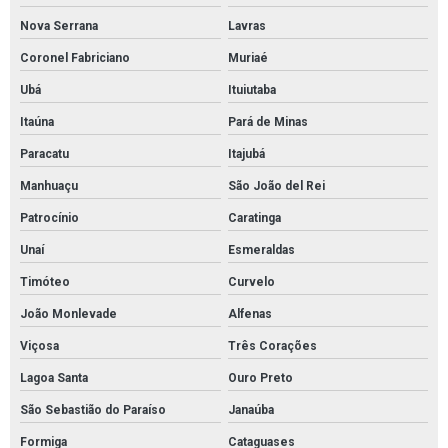
Tubos de aço carbono preço
Nova Serrana
Lavras
Tubos de aço carbono valor
Coronel Fabriciano
Muriaé
Tubos e conexões de cobre
Ubá
Ituiutaba
Válvula borboleta 4 com atuador pneumático
Itaúna
Pará de Minas
Válvula de retenção 2 polegadas preço
Paracatu
Itajubá
Válvula de retenção 4 polegadas flangeada
Manhuaçu
São João del Rei
Válvula globo
Patrocínio
Caratinga
Unaí
Esmeraldas
Válvula globo em aço inox
Timóteo
Curvelo
Válvulas de segurança
João Monlevade
Alfenas
Válvulas de segurança e alívio
Viçosa
Três Corações
Válvulas de segurança pressão
Lagoa Santa
Ouro Preto
Válvulas em aço inox
São Sebastião do Paraíso
Janaúba
Válvulas esfera
Formiga
Cataguases