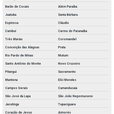
Barão de Cocais
Além Paraíba
Distribuidor tubolit
Juatuba
Santa Bárbara
Empresa de mantas absorventes de óleo
Espinosa
Cláudio
Fornecedor de absorventes industriais
Cambuí
Carmo do Paranaíba
Fornecedor de manta para absorção de óleo
Três Marias
Coromandel
Fornecedor de mantas absorventes para óleo
Conceição das Alagoas
Prata
Fornecedor tubolit
Rio Pardo de Minas
Mutum
Kit ambiental para vazamento de óleo
Santo Antônio do Monte
Novo Cruzeiro
Kit de contenção de derramamento de óleo
Pitangui
Sacramento
Kit de proteção ambiental
Mantena
Elói Mendes
Kit emergência ambiental sopep
Campos Gerais
Camanducaia
Kit emergencial sopep
São José da Lapa
São João Nepomuceno
Kit emergência ambiental óleo
Jacutinga
Tupaciguara
Kit mitigação completo sopep
Coração de Jesus
Aimorés