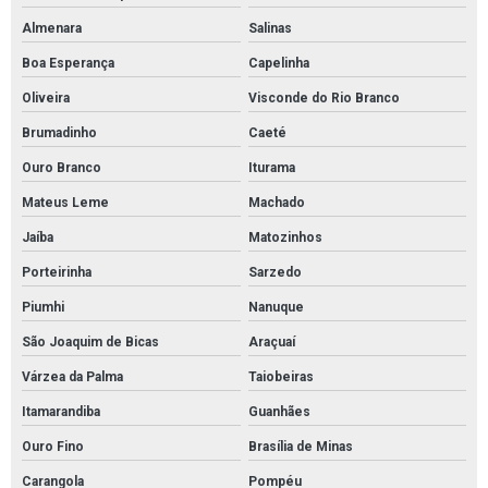
Cordão absorvente
Almenara
Salinas
Cordão absorvente de derivados de petróleo
Boa Esperança
Capelinha
Cordão absorvente de óleo
Oliveira
Visconde do Rio Branco
Cordão absorvente industrial
Brumadinho
Caeté
Cordão absorvente para contenção de vazamento de óleo
Ouro Branco
Iturama
Cordão absorvente para contenção de óleo
Mateus Leme
Machado
Cordão absorvente para indústrias químicas
Jaíba
Matozinhos
Cordão absorvente para líquidos em geral
Porteirinha
Sarzedo
Cordão absorvente para petróleo e derivados
Piumhi
Nanuque
Cordão absorvente para produtos químicos
São Joaquim de Bicas
Araçuaí
Distribuidor de absorventes industriais
Várzea da Palma
Taiobeiras
Distribuidor de manta absorvente óleo
Itamarandiba
Guanhães
Distribuidor de manta para contenção de óleo
Ouro Fino
Brasília de Minas
Carangola
Pompéu
Distribuidor mantas brasil