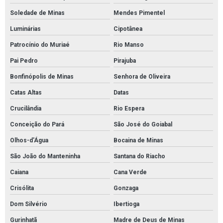
Soledade de Minas
Mendes Pimentel
Luminárias
Cipotânea
Patrocínio do Muriaé
Rio Manso
Pai Pedro
Pirajuba
Bonfinópolis de Minas
Senhora de Oliveira
Catas Altas
Datas
Crucilândia
Rio Espera
Conceição do Pará
São José do Goiabal
Olhos-d'Água
Bocaina de Minas
São João do Manteninha
Santana do Riacho
Caiana
Cana Verde
Crisólita
Gonzaga
Dom Silvério
Ibertioga
Gurinhatã
Madre de Deus de Minas