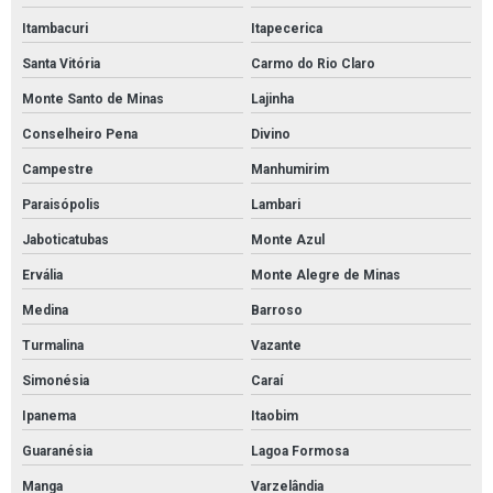
Manta de absorção de óleo
Itambacuri
Itapecerica
Manta de contenção de óleo
Santa Vitória
Carmo do Rio Claro
Manta para absorver óleo
Monte Santo de Minas
Lajinha
Mantas absorvente de óleo e derivados
Conselheiro Pena
Divino
Cordão absorvente para líquidos agressivos
Campestre
Manhumirim
Paraisópolis
Lambari
Tubolit manta isolante
Jaboticatubas
Monte Azul
Tubolit para isolamento de tubulação
Ervália
Monte Alegre de Minas
Tubolit tubos isolantes
Medina
Barroso
Turmalina
Vazante
Simonésia
Caraí
Ipanema
Itaobim
Guaranésia
Lagoa Formosa
Manga
Varzelândia