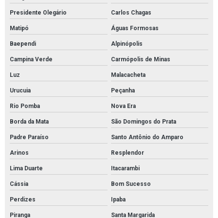
Presidente Olegário
Carlos Chagas
Matipó
Águas Formosas
Baependi
Alpinópolis
Campina Verde
Carmópolis de Minas
Luz
Malacacheta
Urucuia
Peçanha
Rio Pomba
Nova Era
Borda da Mata
São Domingos do Prata
Padre Paraíso
Santo Antônio do Amparo
Arinos
Resplendor
Lima Duarte
Itacarambi
Cássia
Bom Sucesso
Perdizes
Ipaba
Piranga
Santa Margarida