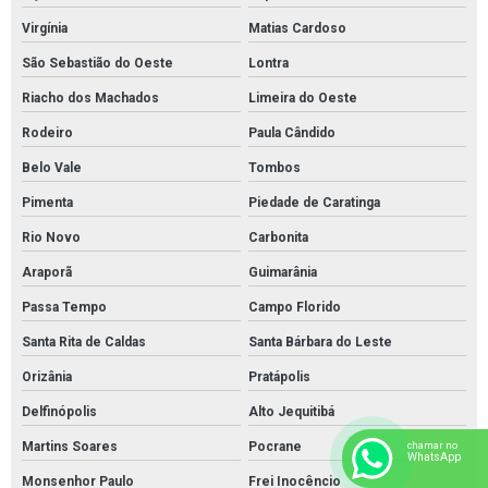
Virgínia
Matias Cardoso
São Sebastião do Oeste
Lontra
Riacho dos Machados
Limeira do Oeste
Rodeiro
Paula Cândido
Belo Vale
Tombos
Pimenta
Piedade de Caratinga
Rio Novo
Carbonita
Araporã
Guimarânia
Passa Tempo
Campo Florido
Santa Rita de Caldas
Santa Bárbara do Leste
Orizânia
Pratápolis
Delfinópolis
Alto Jequitibá
Martins Soares
Pocrane
chamar no
WhatsApp
Monsenhor Paulo
Frei Inocêncio