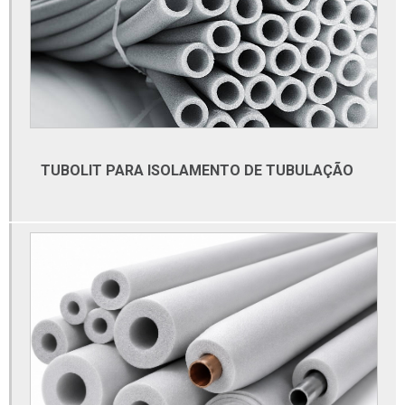
Distribuidora de furadeira
Distribuidora de materiais elétricos de alta tensão
Distribuidora de tubos de aço inox
Empresa de automação
Empresa de automação industrial
TUBOLIT PARA ISOLAMENTO DE TUBULAÇÃO
Empresa de automação industrial sp
Empresa de elétrica
Empresa de material elétrico
Empresa de material eletrico em sao paulo
Empresa especializada em automação
Empresa especializadas em automação comercial
Empresas de automação industrial em são paulo
Esmerilhadeiras valores