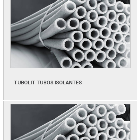
Conexões forjadas aço carbono
Conexões inox
Conexões inox roscadas
Conexões para tubos de aço carbono
Conexões sanitárias
Conexões sanitárias em aço inox
Conexões tubo galvanizado
Conexões tubulares
TUBOLIT TUBOS ISOLANTES
Conexões tubulares aço carbono
Conexões tubulares aço inox
Distribuidor de materiais elétricos
Distribuidor de materiais elétricos atacado
Distribuidor de tubos galvanizados
Distribuidora de cabos e fios elétricos