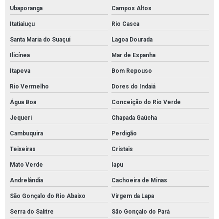
Ubaporanga
Campos Altos
Itatiaiuçu
Rio Casca
Santa Maria do Suaçuí
Lagoa Dourada
Ilicínea
Mar de Espanha
Itapeva
Bom Repouso
Rio Vermelho
Dores do Indaiá
Água Boa
Conceição do Rio Verde
Jequeri
Chapada Gaúcha
Cambuquira
Perdigão
Teixeiras
Cristais
Mato Verde
Iapu
Andrelândia
Cachoeira de Minas
São Gonçalo do Rio Abaixo
Virgem da Lapa
Serra do Salitre
São Gonçalo do Pará