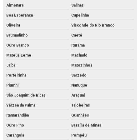
Cordão absorvente de óleo
Almenara
Salinas
Cordão absorvente industrial
Boa Esperança
Capelinha
Cordão absorvente para contenção de vazamento de óleo
Oliveira
Visconde do Rio Branco
Brumadinho
Caeté
Cordão absorvente para contenção de óleo
Ouro Branco
Iturama
Cordão absorvente para indústrias químicas
Mateus Leme
Machado
Cordão absorvente para líquidos em geral
Jaíba
Matozinhos
Cordão absorvente para petróleo e derivados
Porteirinha
Sarzedo
Cordão absorvente para produtos químicos
Piumhi
Nanuque
Distribuidor de absorventes industriais
São Joaquim de Bicas
Araçuaí
Distribuidor de manta absorvente óleo
Várzea da Palma
Taiobeiras
Distribuidor de manta para contenção de óleo
Itamarandiba
Guanhães
Distribuidor mantas brasil
Ouro Fino
Brasília de Minas
Distribuidor tubolit
Carangola
Pompéu