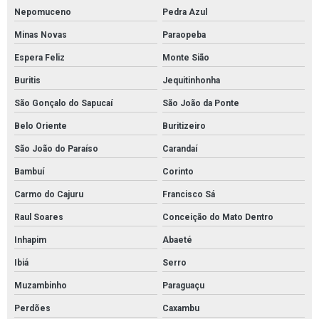
Kit sopep mantas brasil
Nepomuceno
Pedra Azul
Kit sopep para contenção de derramamento de petróleo
Minas Novas
Paraopeba
Kit sopep para derramamento de petróleo
Espera Feliz
Monte Sião
Manta absorvente hidrocarboneto
Buritis
Jequitinhonha
Manta absorvente hidrofóbica para óleo e combustíveis
São Gonçalo do Sapucaí
São João da Ponte
Manta absorvente industrial
Belo Oriente
Buritizeiro
Manta absorvente para derramamento de óleo industrial
São João do Paraíso
Carandaí
Manta absorvente para indústrias
Bambuí
Corinto
Manta absorvente para manutenção industrial
Carmo do Cajuru
Francisco Sá
Raul Soares
Conceição do Mato Dentro
Manta absorvente para petróleo
Inhapim
Abaeté
Manta absorvente para vazamento de óleo
Ibiá
Serro
Manta absorvente petróleo e derivados
Muzambinho
Paraguaçu
Manta de absorção de óleo
Perdões
Caxambu
Manta de contenção de óleo