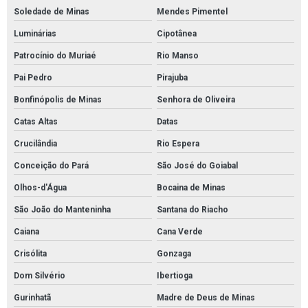
Soledade de Minas
Mendes Pimentel
Luminárias
Cipotânea
Patrocínio do Muriaé
Rio Manso
Pai Pedro
Pirajuba
Bonfinópolis de Minas
Senhora de Oliveira
Catas Altas
Datas
Crucilândia
Rio Espera
Conceição do Pará
São José do Goiabal
Olhos-d'Água
Bocaina de Minas
São João do Manteninha
Santana do Riacho
Caiana
Cana Verde
Crisólita
Gonzaga
Dom Silvério
Ibertioga
Gurinhatã
Madre de Deus de Minas