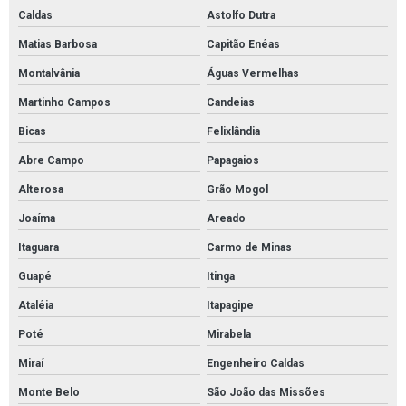
Caldas
Astolfo Dutra
Matias Barbosa
Capitão Enéas
Montalvânia
Águas Vermelhas
Martinho Campos
Candeias
Bicas
Felixlândia
Abre Campo
Papagaios
Alterosa
Grão Mogol
Joaíma
Areado
Itaguara
Carmo de Minas
Guapé
Itinga
Ataléia
Itapagipe
Poté
Mirabela
Miraí
Engenheiro Caldas
Monte Belo
São João das Missões