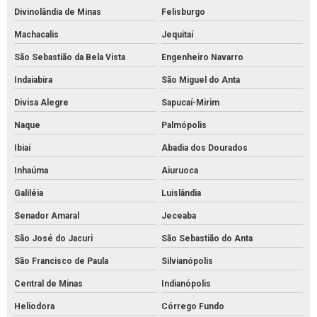
Divinolândia de Minas
Felisburgo
Machacalis
Jequitaí
São Sebastião da Bela Vista
Engenheiro Navarro
Indaiabira
São Miguel do Anta
Divisa Alegre
Sapucaí-Mirim
Naque
Palmópolis
Ibiaí
Abadia dos Dourados
Inhaúma
Aiuruoca
Galiléia
Luislândia
Senador Amaral
Jeceaba
São José do Jacuri
São Sebastião do Anta
São Francisco de Paula
Silvianópolis
Central de Minas
Indianópolis
Heliodora
Córrego Fundo