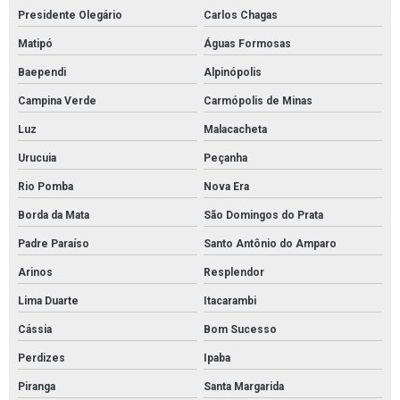
Presidente Olegário
Carlos Chagas
Matipó
Águas Formosas
Baependi
Alpinópolis
Campina Verde
Carmópolis de Minas
Luz
Malacacheta
Urucuia
Peçanha
Rio Pomba
Nova Era
Borda da Mata
São Domingos do Prata
Padre Paraíso
Santo Antônio do Amparo
Arinos
Resplendor
Lima Duarte
Itacarambi
Cássia
Bom Sucesso
Perdizes
Ipaba
Piranga
Santa Margarida