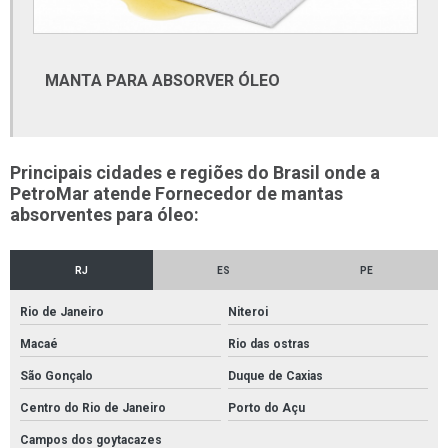
Ferramentas beta onde comprar
Fita anticorrosiva petrolato
Fita petrolato
MANTA PARA ABSORVER ÓLEO
Fornecedor de cabos e fios elétricos
Fornecedor de conexões pvc
Principais cidades e regiões do Brasil onde a
Fornecedor de furadeira
PetroMar atende Fornecedor de mantas
Fornecedor de material elétrico
absorventes para óleo:
Fornecedor de tubos e conexões
RJ
ES
PE
Fornecedor de tubos e conexões pvc
Fornecedor de tubos galvanizados
Rio de Janeiro
Niteroi
Fornecedor de tubos retangulares
Macaé
Rio das ostras
São Gonçalo
Duque de Caxias
Fornecedores de conexões em aço carbono
Centro do Rio de Janeiro
Porto do Açu
Fornecedores de conexões em aço inox
Campos dos goytacazes
Fornecedores de conexões galvanizadas