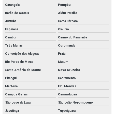
Carangola
Pompéu
Distribuidor tubolit
Barão de Cocais
Além Paraíba
Empresa de mantas absorventes de óleo
Juatuba
Santa Bárbara
Fornecedor de absorventes industriais
Espinosa
Cláudio
Fornecedor de manta para absorção de óleo
Cambuí
Carmo do Paranaíba
Fornecedor de mantas absorventes para óleo
Três Marias
Coromandel
Fornecedor tubolit
Conceição das Alagoas
Prata
Kit ambiental para vazamento de óleo
Rio Pardo de Minas
Mutum
Kit de contenção de derramamento de óleo
Santo Antônio do Monte
Novo Cruzeiro
Kit de proteção ambiental
Pitangui
Sacramento
Kit emergência ambiental sopep
Mantena
Elói Mendes
Kit emergencial sopep
Campos Gerais
Camanducaia
Kit emergência ambiental óleo
São José da Lapa
São João Nepomuceno
Kit mitigação completo sopep
Jacutinga
Tupaciguara