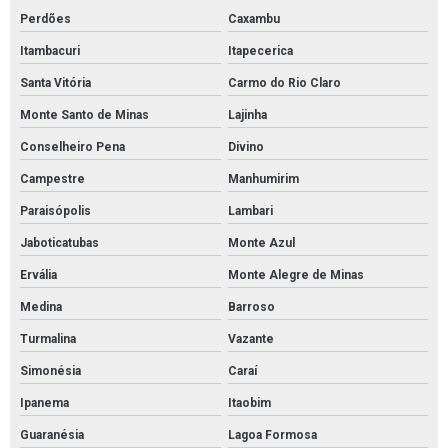
Manta de absorção de óleo
Perdões
Caxambu
Manta de contenção de óleo
Itambacuri
Itapecerica
Manta para absorver óleo
Santa Vitória
Carmo do Rio Claro
Mantas absorvente de óleo e derivados
Monte Santo de Minas
Lajinha
Cordão absorvente para líquidos agressivos
Conselheiro Pena
Divino
Tubolit manta isolante
Campestre
Manhumirim
Paraisópolis
Lambari
Tubolit para isolamento de tubulação
Jaboticatubas
Monte Azul
Tubolit tubos isolantes
Ervália
Monte Alegre de Minas
Medina
Barroso
Turmalina
Vazante
Simonésia
Caraí
Ipanema
Itaobim
Guaranésia
Lagoa Formosa