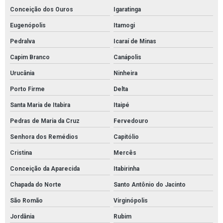
Conceição dos Ouros
Igaratinga
Eugenópolis
Itamogi
Pedralva
Icaraí de Minas
Capim Branco
Canápolis
Urucânia
Ninheira
Porto Firme
Delta
Santa Maria de Itabira
Itaipé
Pedras de Maria da Cruz
Fervedouro
Senhora dos Remédios
Capitólio
Cristina
Mercês
Conceição da Aparecida
Itabirinha
Chapada do Norte
Santo Antônio do Jacinto
São Romão
Virginópolis
Jordânia
Rubim