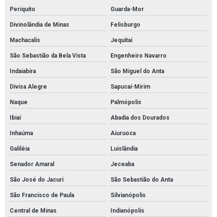
Periquito
Guarda-Mor
Divinolândia de Minas
Felisburgo
Machacalis
Jequitaí
São Sebastião da Bela Vista
Engenheiro Navarro
Indaiabira
São Miguel do Anta
Divisa Alegre
Sapucaí-Mirim
Naque
Palmópolis
Ibiaí
Abadia dos Dourados
Inhaúma
Aiuruoca
Galiléia
Luislândia
Senador Amaral
Jeceaba
São José do Jacuri
São Sebastião do Anta
São Francisco de Paula
Silvianópolis
Central de Minas
Indianópolis