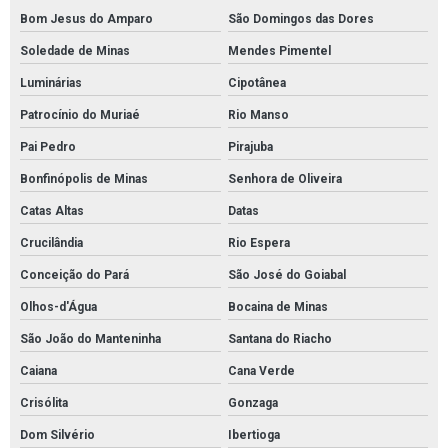
Bom Jesus do Amparo
São Domingos das Dores
Soledade de Minas
Mendes Pimentel
Luminárias
Cipotânea
Patrocínio do Muriaé
Rio Manso
Pai Pedro
Pirajuba
Bonfinópolis de Minas
Senhora de Oliveira
Catas Altas
Datas
Crucilândia
Rio Espera
Conceição do Pará
São José do Goiabal
Olhos-d'Água
Bocaina de Minas
São João do Manteninha
Santana do Riacho
Caiana
Cana Verde
Crisólita
Gonzaga
Dom Silvério
Ibertioga