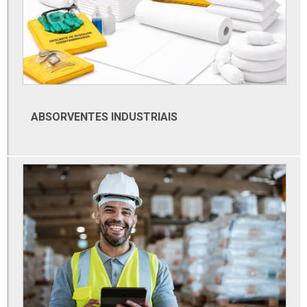
Distribuidora de furadeira
Distribuidora de materiais elétricos de alta tensão
Distribuidora de tubos de aço inox
Empresa de automação
Empresa de automação industrial
ABSORVENTES INDUSTRIAIS
Empresa de automação industrial sp
Empresa de elétrica
Empresa de material elétrico
Empresa de material eletrico em sao paulo
Empresa especializada em automação
Empresa especializadas em automação comercial
Empresas de automação industrial em são paulo
Esmerilhadeiras valores