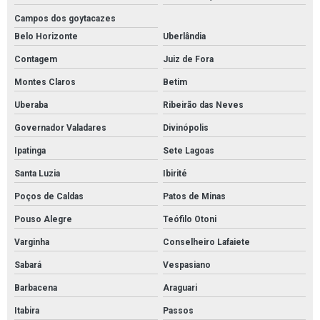
Fornecedores de conexões em aço inox
Campos dos goytacazes
Fornecedores de conexões galvanizadas
Belo Horizonte
Uberlândia
Fornecedores de conexões pneumáticas
Contagem
Juiz de Fora
Fornecedores de materiais elétricos atacado
Montes Claros
Betim
Fornecedores de materiais elétricos para revenda
Uberaba
Ribeirão das Neves
Governador Valadares
Divinópolis
Furadeira de impacto profissional martelete
Ipatinga
Sete Lagoas
Furadeira de impacto reversível
Santa Luzia
Ibirité
Lâmpada led iluminação residencial
Poços de Caldas
Patos de Minas
Material elétricos para automação industrial
Pouso Alegre
Teófilo Otoni
Preços de materiais elétricos
Varginha
Conselheiro Lafaiete
Revenda de cabos elétricos
Sabará
Vespasiano
Tubo aço inox preço
Barbacena
Araguari
Tubos de aço carbono
Itabira
Passos