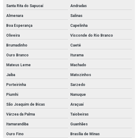
Santa Rita do Sapucaí
Andradas
Cordão absorvente de derivados de petróleo
Almenara
Salinas
Cordão absorvente de óleo
Boa Esperança
Capelinha
Cordão absorvente industrial
Oliveira
Visconde do Rio Branco
Cordão absorvente para contenção de vazamento de óleo
Brumadinho
Caeté
Cordão absorvente para contenção de óleo
Ouro Branco
Iturama
Cordão absorvente para indústrias químicas
Mateus Leme
Machado
Cordão absorvente para líquidos em geral
Jaíba
Matozinhos
Cordão absorvente para petróleo e derivados
Porteirinha
Sarzedo
Cordão absorvente para produtos químicos
Piumhi
Nanuque
Distribuidor de absorventes industriais
São Joaquim de Bicas
Araçuaí
Distribuidor de manta absorvente óleo
Várzea da Palma
Taiobeiras
Distribuidor de manta para contenção de óleo
Itamarandiba
Guanhães
Distribuidor mantas brasil
Ouro Fino
Brasília de Minas