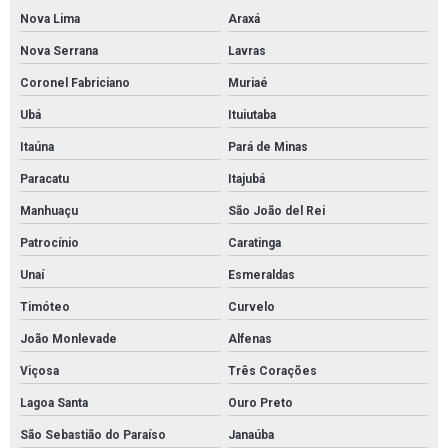
Tubos de aço carbono preço
Nova Lima
Araxá
Tubos de aço carbono valor
Nova Serrana
Lavras
Tubos e conexões de cobre
Coronel Fabriciano
Muriaé
Válvula borboleta 4 com atuador pneumático
Ubá
Ituiutaba
Válvula de retenção 2 polegadas preço
Itaúna
Pará de Minas
Válvula de retenção 4 polegadas flangeada
Paracatu
Itajubá
Válvula globo
Manhuaçu
São João del Rei
Válvula globo em aço inox
Patrocínio
Caratinga
Unaí
Esmeraldas
Válvulas de segurança
Timóteo
Curvelo
Válvulas de segurança e alívio
João Monlevade
Alfenas
Válvulas de segurança pressão
Viçosa
Três Corações
Válvulas em aço inox
Lagoa Santa
Ouro Preto
Válvulas esfera
São Sebastião do Paraíso
Janaúba
Válvulas esfera de aço inox