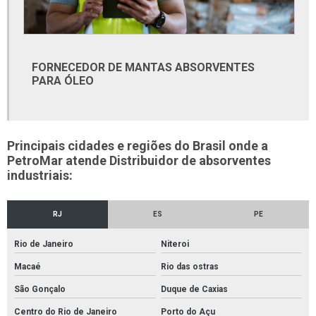
Ferramentas beta distribuidores
Ferramentas beta onde comprar
Fita anticorrosiva petrolato
FORNECEDOR DE MANTAS ABSORVENTES
PARA ÓLEO
Fita petrolato
Fornecedor de cabos e fios elétricos
Fornecedor de conexões pvc
Principais cidades e regiões do Brasil onde a
Fornecedor de furadeira
PetroMar atende Distribuidor de absorventes
industriais:
Fornecedor de material elétrico
Fornecedor de tubos e conexões
RJ
ES
PE
Fornecedor de tubos e conexões pvc
Rio de Janeiro
Niteroi
Fornecedor de tubos galvanizados
Macaé
Rio das ostras
Fornecedor de tubos retangulares
São Gonçalo
Duque de Caxias
Fornecedores de conexões em aço carbono
Centro do Rio de Janeiro
Porto do Açu