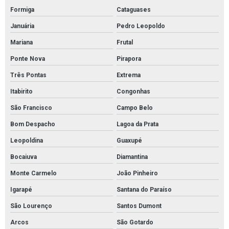
Formiga
Cataguases
Válvulas reguladoras de alta pressão
Januária
Pedro Leopoldo
Válvulas reguladoras de pressão água
Mariana
Frutal
Válvula esfera com atuador pneumático
Ponte Nova
Pirapora
Válvula esfera alta pressão
Três Pontas
Extrema
Válvula esfera industrial
Itabirito
Congonhas
Absorvente hidrofóbico para óleo
São Francisco
Campo Belo
Absorvente industrial de óleo
Bom Despacho
Lagoa da Prata
Absorvente industrial para hidrocarbonetos
Leopoldina
Guaxupé
Absorvente industrial para petróleo e derivados
Bocaiuva
Diamantina
Absorvente para hidrocarbonetos
Monte Carmelo
João Pinheiro
Igarapé
Santana do Paraíso
Absorvente para óleo e combustíveis
São Lourenço
Santos Dumont
Absorventes industriais
Arcos
São Gotardo
Cordão absorvente