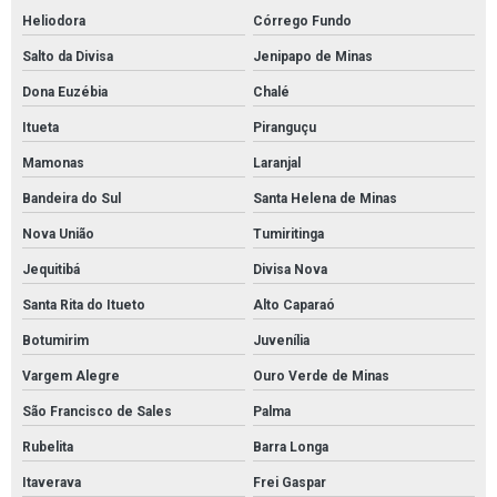
Heliodora
Córrego Fundo
Salto da Divisa
Jenipapo de Minas
Dona Euzébia
Chalé
Itueta
Piranguçu
Mamonas
Laranjal
Bandeira do Sul
Santa Helena de Minas
Nova União
Tumiritinga
Jequitibá
Divisa Nova
Santa Rita do Itueto
Alto Caparaó
Botumirim
Juvenília
Vargem Alegre
Ouro Verde de Minas
São Francisco de Sales
Palma
Rubelita
Barra Longa
Itaverava
Frei Gaspar