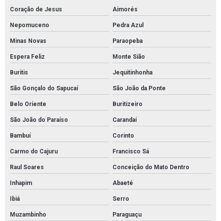
Kit sopep
Coração de Jesus
Aimorés
Kit sopep mantas brasil
Nepomuceno
Pedra Azul
Kit sopep para contenção de derramamento de petróleo
Minas Novas
Paraopeba
Espera Feliz
Monte Sião
Kit sopep para derramamento de petróleo
Buritis
Jequitinhonha
Manta absorvente hidrocarboneto
São Gonçalo do Sapucaí
São João da Ponte
Manta absorvente hidrofóbica para óleo e combustíveis
Belo Oriente
Buritizeiro
Manta absorvente industrial
São João do Paraíso
Carandaí
Manta absorvente para derramamento de óleo industrial
Bambuí
Corinto
Manta absorvente para indústrias
Carmo do Cajuru
Francisco Sá
Manta absorvente para manutenção industrial
Raul Soares
Conceição do Mato Dentro
Manta absorvente para petróleo
Inhapim
Abaeté
Manta absorvente para vazamento de óleo
Ibiá
Serro
Manta absorvente petróleo e derivados
Muzambinho
Paraguaçu