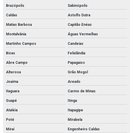
Brazópolis
Sabinópolis
Caldas
Astolfo Dutra
Matias Barbosa
Capitão Enéas
Montalvânia
Águas Vermelhas
Martinho Campos
Candeias
Bicas
Felixlândia
Abre Campo
Papagaios
Alterosa
Grão Mogol
Joaíma
Areado
Itaguara
Carmo de Minas
Guapé
Itinga
Ataléia
Itapagipe
Poté
Mirabela
Miraí
Engenheiro Caldas