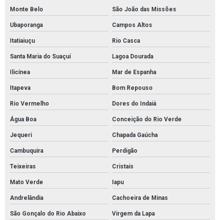
Monte Belo
São João das Missões
Ubaporanga
Campos Altos
Itatiaiuçu
Rio Casca
Santa Maria do Suaçuí
Lagoa Dourada
Ilicínea
Mar de Espanha
Itapeva
Bom Repouso
Rio Vermelho
Dores do Indaiá
Água Boa
Conceição do Rio Verde
Jequeri
Chapada Gaúcha
Cambuquira
Perdigão
Teixeiras
Cristais
Mato Verde
Iapu
Andrelândia
Cachoeira de Minas
São Gonçalo do Rio Abaixo
Virgem da Lapa