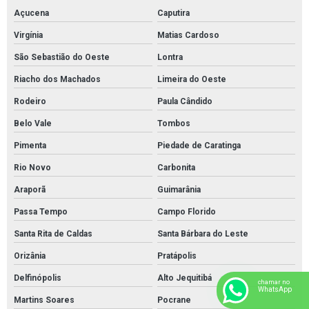
Açucena
Caputira
Virgínia
Matias Cardoso
São Sebastião do Oeste
Lontra
Riacho dos Machados
Limeira do Oeste
Rodeiro
Paula Cândido
Belo Vale
Tombos
Pimenta
Piedade de Caratinga
Rio Novo
Carbonita
Araporã
Guimarânia
Passa Tempo
Campo Florido
Santa Rita de Caldas
Santa Bárbara do Leste
Orizânia
Pratápolis
Delfinópolis
Alto Jequitibá
chamar no
WhatsApp
Martins Soares
Pocrane