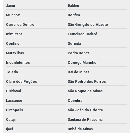
Jacuí
Baldim
Munhoz
Bonfim
Curral de Dentro
São Gonçalo do Abaeté
Inimutaba
Francisco Badaró
Confins
Sericita
Maravilhas
Pedra Bonita
Inconfidentes
Cônego Marinho
Toledo
Iraí de Minas
Claro dos Poções
São Pedro dos Ferros
Guidoval
São Roque de Minas
Lassance
Coimbra
Pintópolis
São João do Oriente
Catuji
Santana de Pirapama
Ijaci
Imbé de Minas