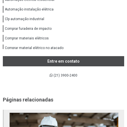
Automação instalação elétrica
Clp automação industrial
Comprar furadeira de impacto
Comprar materiais elétricos
Comprar material elétrico no atacado
Comprar material elétricos online
Entre em contato
Comprar tubos e conexões ppr
(21) 3900-2400
Conexões aço inox 316
Conexões de aço inox
Conexões de aço inox 304
Páginas relacionadas
Conexões em aço carbono
Conexões flangeadas
Conexões forjadas aço carbono