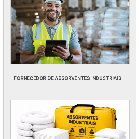
Conexões inox
Conexões inox roscadas
Conexões para tubos de aço carbono
Conexões sanitárias
Conexões sanitárias em aço inox
Conexões tubo galvanizado
Conexões tubulares
FORNECEDOR DE ABSORVENTES INDUSTRIAIS
Conexões tubulares aço carbono
Conexões tubulares aço inox
Distribuidor de materiais elétricos
Distribuidor de materiais elétricos atacado
Distribuidor de tubos galvanizados
Distribuidora de cabos e fios elétricos