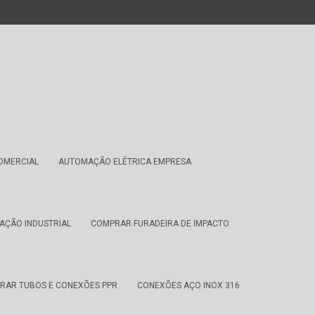
900-2400
comercial@petromarcomercial.com.br
OMERCIAL
AUTOMAÇÃO ELÉTRICA EMPRESA
AÇÃO INDUSTRIAL
COMPRAR FURADEIRA DE IMPACTO
RAR TUBOS E CONEXÕES PPR
CONEXÕES AÇO INOX 316